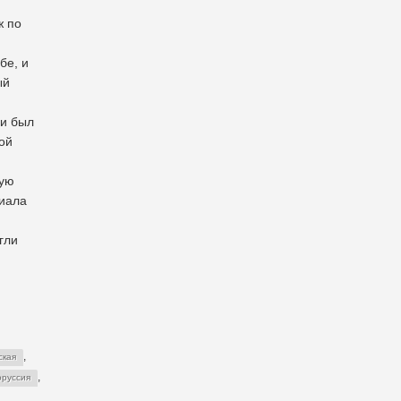
ж по
бе, и
ый
ии был
ой
ную
иала
гли
,
ская
,
руссия