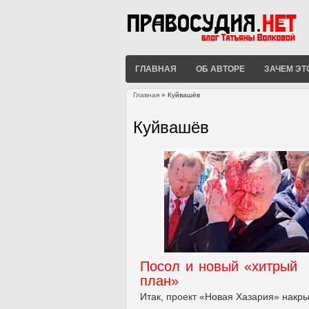
ГЛАВНАЯ
ОБ АВТОРЕ
ЗАЧЕМ ЭТ
Главная
» Куйвашёв
Вы здесь
Куйвашёв
Посол и новый «хитрый
план»
Итак, проект «Новая Хазария» накр