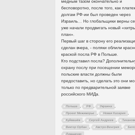
медным тазом окончательно и
бесповоротно, после того, как плате
долгам РФ-ии был проведен через
Израиль… Но глобальщики верны се
уже начали продвигать новый «хитр
план».
Первый шаг в сторону его реализац
сделан вчера, - поляки облили красн
краской посла РФ в Польше.
Кто подставил посла? Дополнитель
охрану послу при посещении мемор
польские власти должны были
предоставить, но сделать это они мо
только по предварительной заявке
российского МИДа.
,
,
,
Польша
РФ
Украина
,
,
Проект Межиморье
Новая Хазария
,
,
Куйвашёв
Сергей Андреев
Тиханов
,
,
Виктор Орбан
Австро-Венгрия
Бело
Лукашенко