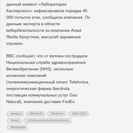
данный момент «Лаборатория
Касперского» зафиксировала порядка 45
000 попыток атак, сообщила компания. По
данным эксперта в области
кибербезопасности из компании Avast
Якоба Кроустека, масштаб заражения
огромен.
BBC сообщает, что от взлома пострадали
Национальная служба здравоохранения
Великобритании (NHS), несколько
испанских компаний
(телекоммуникационный гигант Telefonica,
энергетическая фирма Iberdrola,
поставщик коммунальных услуг Gas
Natural), компания доставки FedEx.
,
,
,
,
вирусы
Microsoft
Windows
АНБ США
,
,
Avast
«Лаборатория Касперского»
Медведев