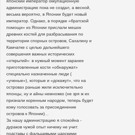
японский император оккупационную
администрацию пока не создал, а весной,
весьма вероятно, в Японии будет новый
император. Однако, в порядке «братской
помощи» из Японии прислали мешок
древних костей для разбрасывания по
территории спорных островов, Сахалину и
Камчатке с целью дальнейшего
совершения важных исторических
«открытий»: в нужный момент заранее
приготовленные кости «обнаружат»
специально назначенные люди (
«ученые»), которые и «докажут», что на
островах раньше жили исключительно
японцы, ну и айны немножко (не зря ж их
признали коренным народом, теперь будет
кому голосовать за присоединение
островов к Японии)...
За нашу администрацию я спокойна -
дураков чужой опыт ничему не учит:
подставы с фальшивыми царскими