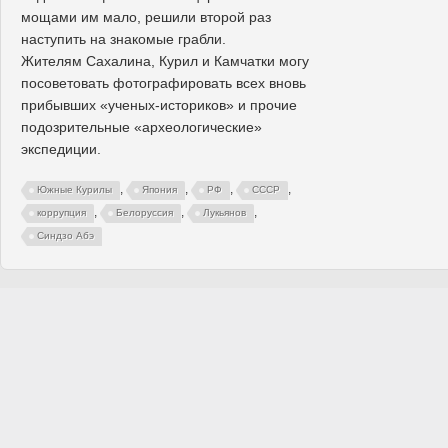
мощами им мало, решили второй раз
наступить на знакомые грабли.
Жителям Сахалина, Курил и Камчатки могу
посоветовать фотографировать всех вновь
прибывших «ученых-историков» и прочие
подозрительные «археологические»
экспедиции.
,
,
,
,
Южные Курилы
Япония
РФ
СССР
,
,
,
коррупция
Белоруссия
Лукьянов
Синдзо Абэ