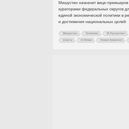
Мишустин назначит вице-премьеров
кураторами федеральных округов д
единой экономической политики в р
и достижения национальных целей:
,
,
,
Мишустин
Голикова
М.Хуснуллин
,
,
,
власть
А.Новак
Новая Армения