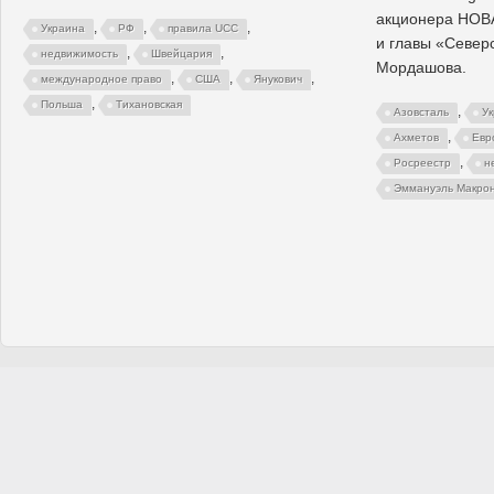
акционера НОВ
,
,
,
Украина
РФ
правила UCC
и главы «Север
,
,
недвижимость
Швейцария
Мордашова.
,
,
,
международное право
США
Янукович
,
Польша
Тихановская
,
Азовсталь
У
,
Ахметов
Евр
,
Росреестр
н
Эммануэль Макро