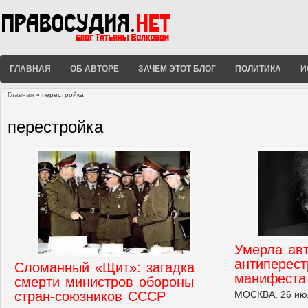
ГЛАВНАЯ
ОБ АВТОРЕ
ЗАЧЕМ ЭТОТ БЛОГ
ПОЛИТИКА
И
Главная
» перестройка
Вы здесь
перестройка
Умерла авт
антиперест
Сломанный «Щит»: загадка
манифеста
смерти министров обороны
стран-союзников СССР
МОСКВА, 26 ию