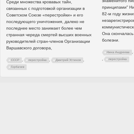
знаменитого пи
Среди множества кровавых тайн,
принципами" Ни
связанных с подготовкой организации в
82-м году жизни
Советском Союзе «перестройки» и его
незарегистриро
последующего уничтожения, далеко не
коммунистическ
последнее место занимает более чем
Она скончалась
странная череда смертей высших военных
болезни.
руководителей стран-членов Организации
Варшавского договора,
,
Нина Андреева
,
перестройка
,
,
,
СССР
перестройка
Дмитрий Устинов
Горбачев