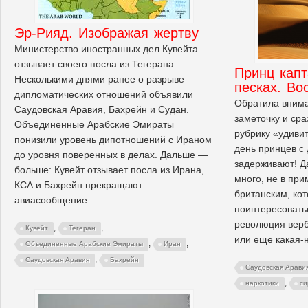
Эр-Рияд. Изображая жертву
Министерство иностранных дел Кувейта
отзывает своего посла из Тегерана.
Принц капт
Несколькими днями ранее о разрыве
песках. Во
дипломатических отношений объявили
Обратила внима
Саудовская Аравия, Бахрейн и Судан.
заметочку и сра
Объединенные Арабские Эмираты
рубрику «удиви
понизили уровень дипотношений с Ираном
день принцев с
до уровня поверенных в делах. Дальше —
задерживают! Д
больше: Кувейт отзывает посла из Ирана,
много, не в пр
КСА и Бахрейн прекращают
британским, ко
авиасообщение.
поинтересоватьс
революция верб
,
,
Кувейт
Тегеран
или еще какая-н
,
,
Объединенные Арабские Эмираты
Иран
,
Саудовская Аравия
Бахрейн
Саудовская Арави
,
наркотики
си