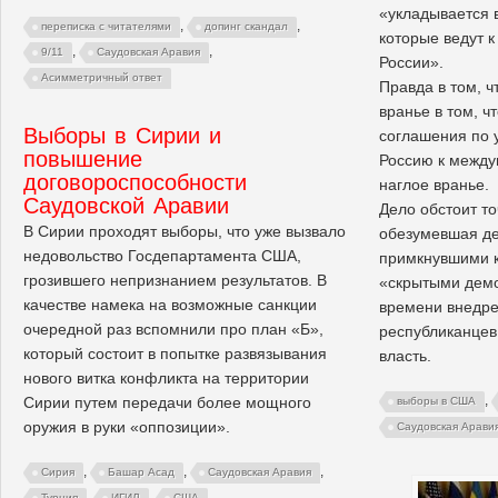
«укладывается 
,
,
переписка с читателями
допинг скандал
которые ведут 
,
,
9/11
Саудовская Аравия
России».
Асимметричный ответ
Правда в том, ч
вранье в том, ч
Выборы в Сирии и
соглашения по 
повышение
Россию к межд
договороспособности
наглое вранье.
Саудовской Аравии
Дело обстоит т
В Сирии проходят выборы, что уже вызвало
обезумевшая де
недовольство Госдепартамента США,
примкнувшими к
грозившего непризнанием результатов. В
«скрытыми демо
качестве намека на возможные санкции
времени внедре
очередной раз вспомнили про план «Б»,
республиканцев
который состоит в попытке развязывания
власть.
нового витка конфликта на территории
,
Сирии путем передачи более мощного
выборы в США
оружия в руки «оппозиции».
Саудовская Арави
,
,
,
Сирия
Башар Асад
Саудовская Аравия
,
,
Турция
ИГИЛ
США