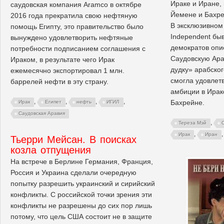
Ираке и Иране,
саудовская компания Aramco в октябре
Йемене и Бахрей
2016 года прекратила свою нефтяную
В эксклюзивном
помощь Египту, это правительство было
Independent бы
вынуждено удовлетворить нефтяные
демократов опи
потребности подписанием соглашения с
Саудовскую Ара
Ираком, в результате чего Ирак
дудку» арабског
ежемесячно экспортировал 1 млн.
смогла удовлет
баррелей нефти в эту страну.
амбиции в Ирак
,
,
,
,
Бахрейне.
Ирак
Египет
нефть
ИГИЛ
Саудовская Аравия
,
Тереза Мэй
,
Ирак
Иран
Тьерри Мейсан. В поисках
козла отпущения
На встрече в Берлине Германия, Франция,
Россия и Украина сделали очередную
попытку разрешить украинский и сирийский
конфликты. С российской точки зрения эти
конфликты не разрешены до сих пор лишь
потому, что цель США состоит не в защите