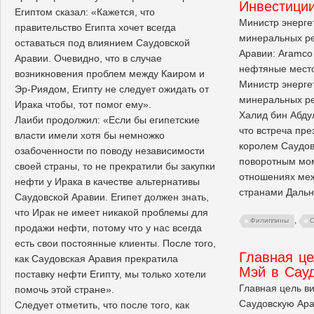
Инвестиции
Египтом сказал: «Кажется, что
Министр энерге
правительство Египта хочет всегда
минеральных ре
оставаться под влиянием Саудовской
Аравии: Aramco
Аравии. Очевидно, что в случае
нефтяные мест
возникновения проблем между Каиром и
Министр энерге
Эр-Риядом, Египту не следует ожидать от
минеральных ре
Ирака чтобы, тот помог ему».
Халид бин Абду
Лаиби продолжил: «Если бы египетские
что встреча пр
власти имели хотя бы немножко
королем Саудов
озабоченности по поводу независимости
поворотным мом
своей страны, то не прекратили бы закупки
отношениях меж
нефти у Ирака в качестве альтернативы
странами Дальн
Саудовской Аравии. Египет должен знать,
что Ирак не имеет никакой проблемы для
,
Филиппины
С
продажи нефти, потому что у нас всегда
есть свои постоянные клиенты. После того,
Главная це
как Саудовская Аравия прекратила
Мэй в Сау
поставку нефти Египту, мы только хотели
Главная цель в
помочь этой стране».
Саудовскую Ара
Следует отметить, что после того, как