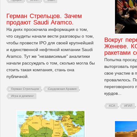
Герман Стрельцов. Зачем
продают Saudi Aramco.
На днях проскочила информация о том,
что саудиты начали вести разговоры о том,
Вокруг пер
чтобы провести IPO для своей крупнейшей
Женеве. К
и единственной нефтяной компании Saudi
ракетами с
Aramco. Тут же "независимые" аналитики
Попытка просау
начали рассуждать о том, сколько могла бы
выторговать пр
стоить такая компания, стань она
свое участие в 
публичной.
провалилось. П
переговорного 
,
,
Герман Стрельцов
Саудовская Аравия
курдов...
Игра в демпинг
,
,
КСА
ИГИЛ