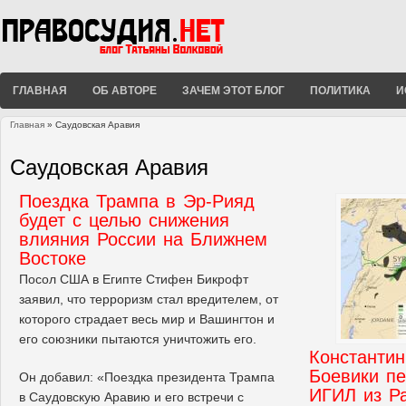
ГЛАВНАЯ
ОБ АВТОРЕ
ЗАЧЕМ ЭТОТ БЛОГ
ПОЛИТИКА
И
Главная
» Саудовская Аравия
Вы здесь
Саудовская Аравия
Поездка Трампа в Эр-Рияд
будет с целью снижения
влияния России на Ближнем
Востоке
Посол США в Египте Стифен Бикрофт
заявил, что терроризм стал вредителем, от
которого страдает весь мир и Вашингтон и
его союзники пытаются уничтожить его.
Константи
Боевики пе
Он добавил: «Поездка президента Трампа
ИГИЛ из Ра
в Саудовскую Аравию и его встречи с