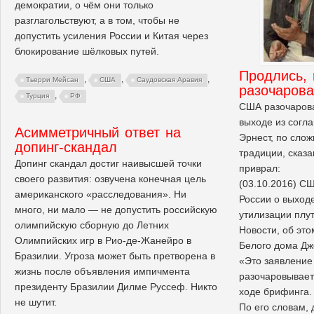
демократии, о чём они только
разглагольствуют, а в том, чтобы не
допустить усиления России и Китая через
блокирование шёлковых путей.
Продлись, 
,
,
,
Тьерри Мейсан
США
Саудовская Аравия
разочарова
,
Турция
РФ
США разочаров
выходе из согл
Асимметричный ответ на
Эрнест, по сло
допинг-скандал
традиции, сказа
Допинг скандал достиг наивысшей точки
приврал:
своего развития: озвучена конечная цель
(03.10.2016) С
американского «расследования». Ни
России о выход
много, ни мало — не допустить российскую
утилизации плу
олимпийскую сборную до Летних
Новости, об это
Олимпийских игр в Рио-де-Жанейро в
Белого дома Дж
Бразилии. Угроза может быть претворена в
«Это заявление
жизнь после объявления импичмента
разочаровывает
президенту Бразилии Дилме Руссеф. Никто
ходе брифинга.
не шутит.
По его словам,