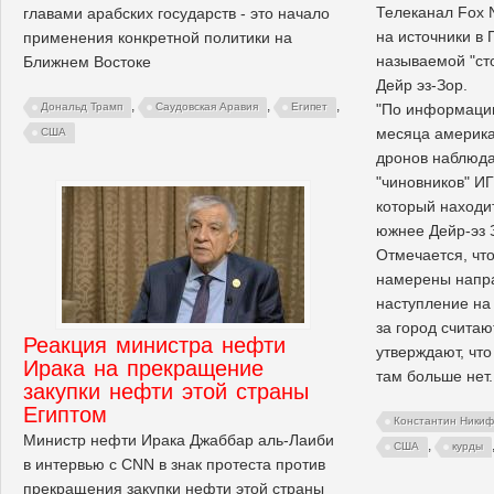
Телеканал Fox 
главами арабских государств - это начало
на источники в 
применения конкретной политики на
называемой "ст
Ближнем Востоке
Дейр эз-Зор.
,
,
,
"По информации
Дональд Трамп
Саудовская Аравия
Египет
месяца америк
США
дронов наблюда
"чиновников" ИГ
который находи
южнее Дейр-эз 
Отмечается, чт
намерены напра
наступление на 
за город считаю
Реакция министра нефти
утверждают, что
Ирака на прекращение
там больше нет.
закупки нефти этой страны
Египтом
Константин Ники
Министр нефти Ирака Джаббар аль-Лаиби
,
США
курды
в интервью с CNN в знак протеста против
прекращения закупки нефти этой страны