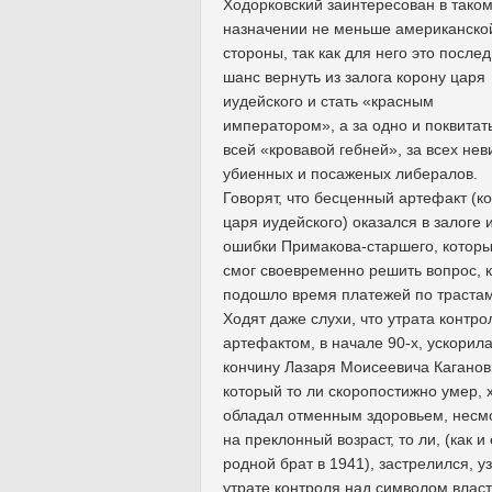
Ходорковский заинтересован в тако
назначении не меньше американско
стороны, так как для него это после
шанс вернуть из залога корону царя
иудейского и стать «красным
императором», а за одно и поквитат
всей «кровавой гебней», за всех нев
убиенных и посаженых либералов.
Говорят, что бесценный артефакт (к
царя иудейского) оказался в залоге и
ошибки Примакова-старшего, которы
смог своевременно решить вопрос, к
подошло время платежей по трастам
Ходят даже слухи, что утрата контро
артефактом, в начале 90-х, ускорил
кончину Лазаря Моисеевича Каганов
который то ли скоропостижно умер, х
обладал отменным здоровьем, несм
на преклонный возраст, то ли, (как и 
родной брат в 1941), застрелился, у
утрате контроля над символом влас