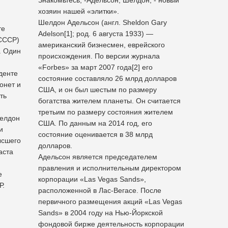
хозяин нашей «элитки».
Шелдон Адельсон (англ. Sheldon Gary
те
Adelson[1]; род. 6 августа 1933) —
СССР)
американский бизнесмен, еврейского
. Один
происхождения. По версии журнала
«Forbes» за март 2007 года[2] его
денте
состояние составляло 26 млрд долларов
онет и
США, и он был шестым по размеру
ть
богатства жителем планеты. Он считается
третьим по размеру состояния жителем
Шелдон
США. По данным на 2014 год, его
и
состояние оценивается в 38 млрд
ысшего
долларов.
аста
Адельсон является председателем
правления и исполнительным директором
е
корпорации «Las Vegas Sands»,
Р.
расположенной в Лас-Вегасе. После
первичного размещения акций «Las Vegas
Sands» в 2004 году на Нью-Йоркской
фондовой бирже деятельность корпорации