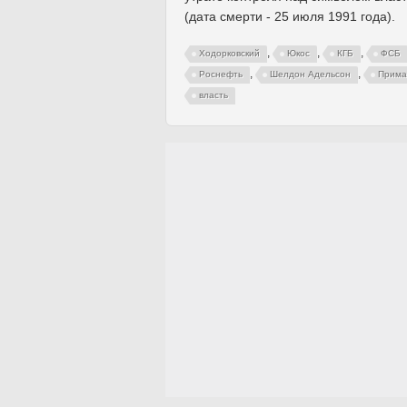
(дата смерти - 25 июля 1991 года).
,
,
,
Ходорковский
Юкос
КГБ
ФСБ
,
,
Роснефть
Шелдон Адельсон
Прима
власть