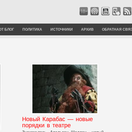
ОТ БЛОГ
ПОЛИТИКА
ИСТОЧНИКИ
АРХИВ
ОБРАТНАЯ СВЯ
Новый Карабас — новые
порядки в театре
Знакомьтесь, -Адельсон, Шелдон, - новый