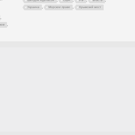
,
,
,
,
Шелдон Адельсон
США
РФ
власть
,
,
Украина
Морское право
Крымский мост
,
,
ков