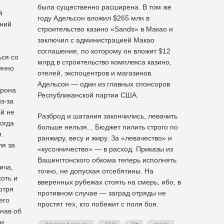
м
была существенно расширена. В том же
й
году Адельсон вложил $265 млн в
дний
строительство казино «Sands» в Макао и
заключил с администрацией Макао
соглашение, по которому он вложит $12
ься со
млрд в строительство комплекса казино,
инно
отелей, экспоцентров и магазинов.
Адельсон — один из главных спонсоров
орона
Республиканской партии США.
з-за
й не
Разброд и шатания закончились, левачить
огда
больше нельзя... Бюджет пилить строго по
.
ранжиру, весу и жиру. За «левачество» и
ля за
«кусочничество» — в расход. Приказы из
а
Вашингтонского обкома теперь исполнять
ича,
точно, не допуская отсебятины. На
оть и
вверенных рубежах стоять на смерь, ибо, в
отря
противном случае — заград отряды не
его
простят тех, кто побежит с поля боя.
знав об
ти