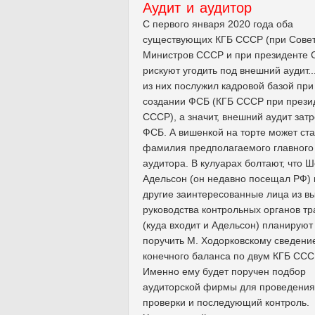
Аудит и аудитор
С первого января 2020 года оба
существующих КГБ СССР (при Сове
Министров СССР и при президенте 
рискуют угодить под внешний аудит..
из них послужил кадровой базой при
создании ФСБ (КГБ СССР при прези
СССР), а значит, внешний аудит затр
ФСБ. А вишенкой на торте может ста
фамилия предполагаемого главного
аудитора. В кулуарах болтают, что 
Адельсон (он недавно посещал РФ) 
другие заинтересованные лица из в
руководства контрольных органов тр
(куда входит и Адельсон) планируют
поручить М. Ходорковскому сведени
конечного баланса по двум КГБ ССС
Именно ему будет поручен подбор
аудиторской фирмы для проведения
проверки и последующий контроль.