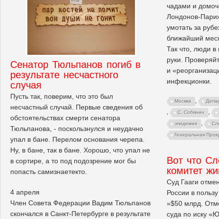
чадами и домоч
Лондонов-Париж
умотать за рубе
ближайший месяц
Так что, люди в
руки. Проверяй
Сенатор Тюльпанов погиб в
и «реорганизац
результате несчастного
инфекционки.
случая
Пусть так, поверим, что это был
,
Москва
Депа
несчастный случай. Первые сведения об
,
,
С. Собянин
обстоятельствах смерти сенатора
,
эпидемия
Сл
Тюльпанова, - поскользнулся и неудачно
Генеральная Прок
упал в бане. Перелом основания черепа.
Ну, в бане, так в бане. Хорошо, что упал не
Вот что С
в сортире, а то под подозрение мог бы
комитет ж
попасть самизнаетекто.
Суд Гааги отме
4 апреля
России в польз
Член Совета Федерации Вадим Тюльпанов
»$50 млрд. Отм
скончался в Санкт-Петербурге в результате
суда по иску «