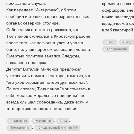
несчастного случая.
времени со все
Как передает "Интерфакс", об этом
оффшоров, вне
сообщил источник в правоохранительных
почве расследо
органах северной столице.
юридической ф
Собеседник агентства рассказал, что
штаб квартирой
Тюльпанов скончался в Кировском районе
,
после того, как поскользнулся и упал в
Юкос
Следст
бане, получив перелом основания черепа.
Ходорковский
Смертью политика занялся Следком,
назначена проверка.
Депутат Виталий Милонов предложил
увековечить память сенатора, отметив, что
"его уход огромная потеря для всех нас".
По его словам, Тюльпанов "мог сочетать в
себе жесткие моральные принципы", но
всегда слышал собеседника, даже если у
того противоположная точка зрения.
,
,
,
Тюльпанов
Матвиенко
РПЦ
,
Полтавченко
Следственный комитет РФ