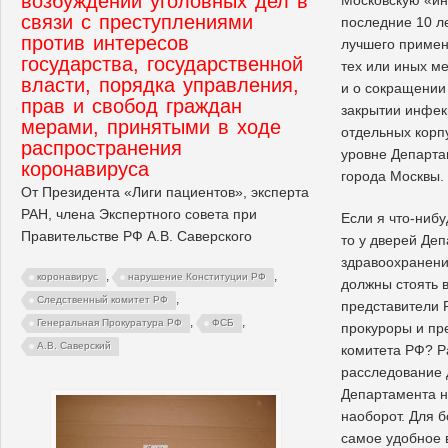
возбуждении уголовных дел в
связи с преступлениями
последние 10 л
против интересов
лучшего примен
государства, государственной
тех или иных м
власти, порядка управления,
и о сокращении 
прав и свобод граждан
закрытии инфек
мерами, принятыми в ходе
отдельных корп
распространения
уровне Департа
коронавируса
города Москвы.
От Президента «Лиги пациентов», эксперта
РАН, члена Экспертного совета при
Если я что-нибу
Правительстве РФ А.В. Саверского
то у дверей Де
здравоохранени
,
,
коронавирус
нарушение Конституции РФ
должны стоять в
,
Следственный комитет РФ
представители 
,
,
Генеральная Прокуратура РФ
ФСБ
прокуроры и пр
А.В. Саверский
комитета РФ? Р
расследование 
Департамента н
наоборот. Для 
самое удобное 