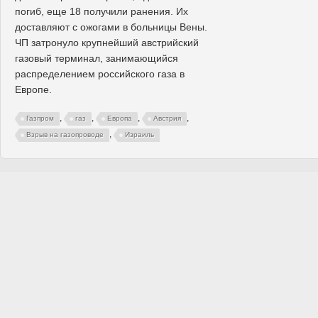
погиб, еще 18 получили ранения. Их
доставляют с ожогами в больницы Вены.
ЧП затронуло крупнейший австрийский
газовый терминал, занимающийся
распределением российского газа в
Европе.
,
,
,
,
Газпром
газ
Европа
Австрия
,
Взрыв на газопроводе
Израиль