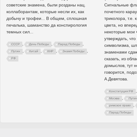
советские знамена, были розданы нац.
Сигнальные фла
коллаборантам, которые несли их, как
почетного карау
добычу и трофеи... В общем, сплошная
триколора, т.е. 
печалька, шаманство да конспирология
цвета, но впере
темных сил...
некоторые мои 
утверждать, что
,
,
,
СССР
День Победы
Парад Победы
символизма, шл
,
,
,
,
знаменами сдаю
Путин
Китай
КНР
Знамя Победы
сказать, из обл
РФ
домыслов, тут н
говорится, под
А.Девятова.
Конституция РФ
,
Москва
Пути
,
римское право
Парад Победы