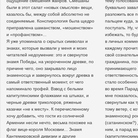
ощущение смешения жанров. Смешаны
тему голосовани
были в этот салат «новых смыслов» вещи,
буквально зава
казалось бы, между собой абсолютно не
разложить все п
соединяемые. Конспирология была щедро
пальцем куда, з
приправлена шаманством, «мошенством»
поступать. Ну, ч
и «профанством»...
избежать, то б
Я уже упоминала о скрытых символах и
в личных комме
знаках, которые вызвали у меня и моих
каждому прочит
читателей недоумение: это и свернутое
свой сознатель
знамя Победы, на укороченном древке, по
гражданина, п
причине чего, оно закрывало лицо
принимающего 
знаменосца и завернулось вокруг древка в
ответственность
самый ответственный момент, от чего
стало особенно 
напоминало трофей. Взвод с белыми
во время Парада
капитулянскими флажками на штыках, и
мне показалось
черные древки триколоров, ряженые
свернутым как 
казачки «не к месту». К перечисленному
тому ветер, с к
хочу добавить, что гости из солнечной
знаменосец) ро
Армении несли нечто, весьма похожее на
(сатанинском?)
флаг вице-короля Московии... Знамя
ним, а парад во
Кантемировской дивизии и другие
(капитулянским