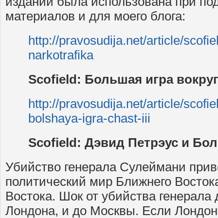
изданий была использована при под
материалов и для моего блога:
http://pravosudija.net/article/scof
narkotrafika
Scofield: Большая игра вокру
http://pravosudija.net/article/scofi
bolshaya-igra-chast-iii
Scofield: Дэвид Петрэус и Бол
Убийство генерала Сулеймани прив
политический мир Ближнего Востока
Востока. Шок от убийства генерала 
Лондона, и до Москвы. Если Лондо