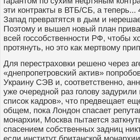
гарантом по сухим нефтяным контра
эти контракты в ВТБ/СБ, а теперь...
Запад превратятся в дым и нереша
Поэтому и вышел новый план прива
всей госсобственности РФ, чтобы хо
протянуть, но это как мертвому прип
Для перестраховки решено через аг
«днепропетровский актив» попробов
Украину СЭВ и, соответственно, ан
уже очередной раз голову задурили
список кадров», что предвещает еще
общем, пока Лондон спасает репут
монархии, Москва пытается заткнут
спасением собственных задниц никт
если институт британской монархии,