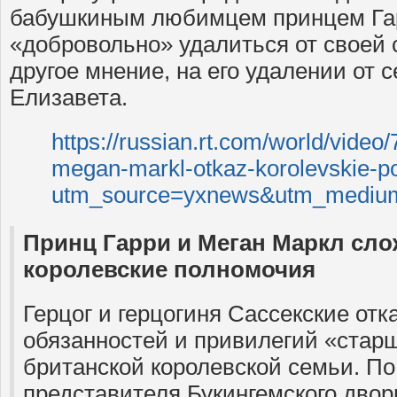
бабушкиным любимцем принцем Гар
«добровольно» удалиться от своей 
другое мнение, на его удалении от 
Елизавета.
https://russian.rt.com/world/video/
megan-markl-otkaz-korolevskie-p
utm_source=yxnews&utm_mediu
Принц Гарри и Меган Маркл сло
королевские полномочия
Герцог и герцогиня Сассекские отк
обязанностей и привилегий «стар
британской королевской семьи. П
представителя Букингемского дворц