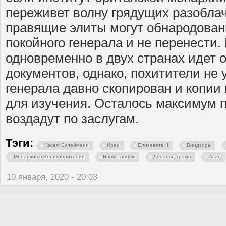
переживет волну грядущих разоблач
правящие элиты могут обнародован
покойного генерала и не перенести. 
одновременно в двух странах идет
документов, однако, похитители не 
генерала давно скопирован и копи
для изучения. Осталось максимум п
воздадут по заслугам.
Тэги:
Касем Сулеймани
Иран
Елизавета II
Виндзоры
Монархия в Великобритании
Наркотрафик
Дональд Трамп
Асад
10 января, 2020 - 20:03