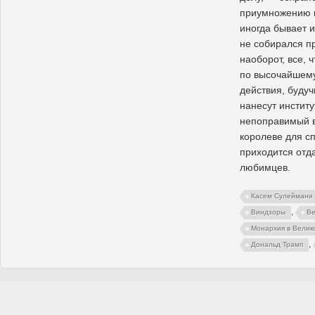
приумножению м
иногда бывает и
не собирался п
наоборот, все, ч
по высочайшему
действия, буду
нанесут инстит
непоправимый в
королеве для с
приходится отд
любимцев.
Касем Сулеймани
,
Виндзоры
Ве
Монархия в Велик
,
Дональд Трамп