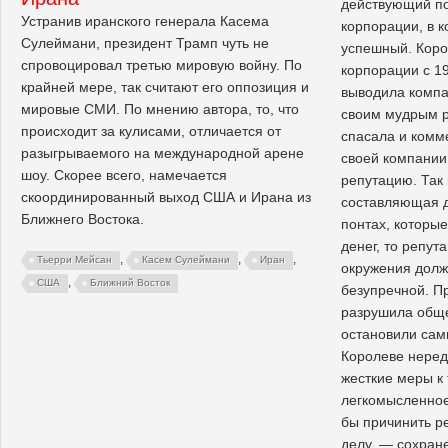
действующий по
Устранив иранского генерала Касема
корпорации, в 
Сулеймани, президент Трамп чуть не
успешный. Корол
спровоцировал третью мировую войну. По
корпорации с 19
крайней мере, так считают его оппозиция и
выводила компа
мировые СМИ. По мнению автора, то, что
своим мудрым р
происходит за кулисами, отличается от
спасала и ком
разыгрываемого на международной арене
своей компании
шоу. Скорее всего, намечается
репутацию. Так
скоординированный выход США и Ирана из
составляющая д
Ближнего Востока.
понтах, которые
денег, то репут
,
,
,
Тьерри Мейсан
Касем Сулеймани
Иран
окружения долж
,
США
Ближний Восток
безупречной. П
разрушила обще
остановили сам
Королеве неред
жесткие меры к
легкомысленное
бы причинить р
делу, — сохран