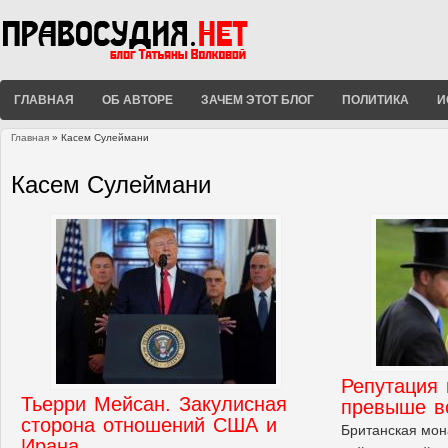
ГЛАВНАЯ
ОБ АВТОРЕ
ЗАЧЕМ ЭТОТ БЛОГ
ПОЛИТИКА
И
Главная
» Касем Сулеймани
Вы здесь
Касем Сулеймани
Репутация 
Тьерри Мейсан. Закулисная
превыше в
сторона отношений США и
Британская мон
Ирана