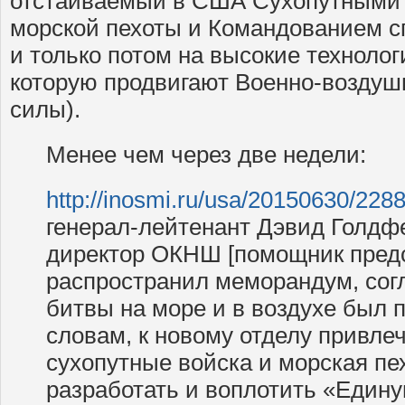
отстаиваемый в США Сухопутными 
морской пехоты и Командованием с
и только потом на высокие технолог
которую продвигают Военно-воздуш
силы).
Менее чем через две недели:
http://inosmi.ru/usa/20150630/228
генерал-лейтенант Дэвид Голдфей
директор ОКНШ [помощник пред
распространил меморандум, сог
битвы на море и в воздухе был 
словам, к новому отделу привл
сухопутные войска и морская пех
разработать и воплотить «Един