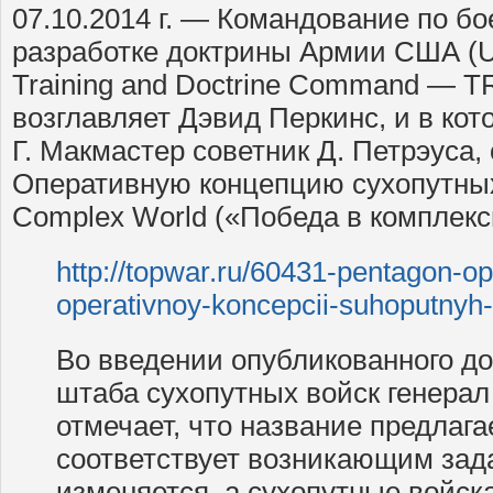
07.10.2014 г. — Командование по бо
разработке доктрины Армии США (Un
Training and Doctrine Command — T
возглавляет Дэвид Перкинс, и в кот
Г. Макмастер советник Д. Петрэуса
Оперативную концепцию сухопутных
Complex World («Победа в комплек
http://topwar.ru/60431-pentagon-op
operativnoy-koncepcii-suhoputnyh
Во введении опубликованного д
штаба сухопутных войск генера
отмечает, что название предлаг
соответствует возникающим зад
изменяется, а сухопутные войск