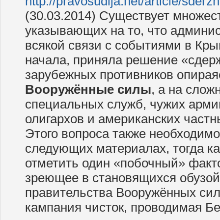
http://pravosudija.net/article/sderz
(30.03.2014) Существует множес
указывающих на то, что админи
всякой связи с событиями в Кры
начала, приняла решение «сдер
зарубежных противников опира
Вооружённые силы
, а на сло
специальных служб, чужих арми
олигархов и американских частн
Этого вопроса также необходимо
следующих материалах, тогда ка
отметить один «побочный» факто
зреющее в становящихся обузой
правительства Вооружённых си
кампания чисток, проводимая Б