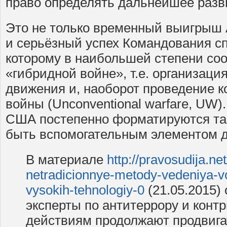
право определять дальнейшее раз
Это не только временный выигрыш 
и серьёзный успех Командования с
которому в наибольшей степени соо
«гибридной войне», т.е. организаци
движения и, наоборот проведение к
войны (Unconventional warfare, UW)
США постепенно форматируются та
быть вспомогательным элементом
В материале
http://pravosudija.net
netradicionnye-metody-vedeniya-v
vysokih-tehnologiy-0
(21.05.2015)
эксперты по антитеррору и конт
действиям продолжают продвига