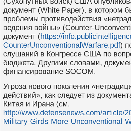
(Сухопутных войск) США опублико
документ (White Paper), в котором
проблемы противодействия «нетра
ведения войны» (Counter-Unconventi
документ (
https://info.publicintellig
CounterUnconventionalWarfare.pdf
) 
слушаний в Конгрессе США по вопр
бюджета. Другими словами, докуме
финансирование SOCOM.
Угроза нового поколения «нетради
действий», как следует из документ
Китая и Ирана (см.
http://www.defensenews.com/articl
Military-Girds-More-Unconventional-W