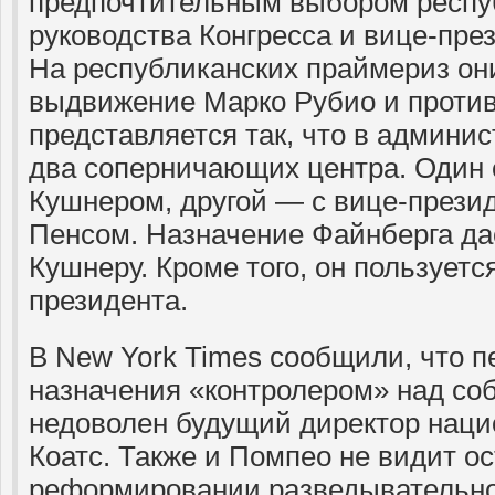
предпочтительным выбором респу
руководства Конгресса и вице-пре
На республиканских праймериз они
выдвижение Марко Рубио и против
представляется так, что в админи
два соперничающих центра. Один 
Кушнером, другой — с вице-през
Пенсом. Назначение Файнберга да
Кушнеру. Кроме того, он пользует
президента.
В New York Times сообщили, что п
назначения «контролером» над со
недоволен будущий директор наци
Коатс. Также и Помпео не видит о
реформировании разведывательн