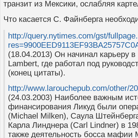
транзит из Мексики, ослабляя карт
Что касается С. Файнберга необход
http://query.nytimes.com/gst/fullpage
res=9900EED9113EF93BA25757C0A9
(18.04.2013) Он начинал карьеру в
Lambert, где работал под руковод
(конец цитаты).
http://www.larouchepub.com/other/2
(24.03.2003) Наиболее важным ис
финансирования Ликуд были опер
(Michael Milken), Саула Штейнберга
Карла Линднера (Carl Lindner) в 19
также деятельность босса мафии 