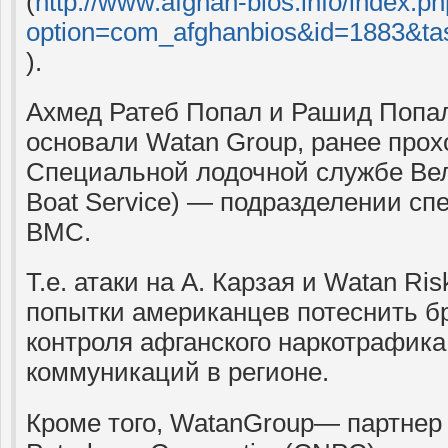
(
http://www.afghan-bios.info/index.p
option=com_afghanbios&id=1883&ta
).
Ахмед Ратеб Попал и Рашид Попал,
основали Watan Group, ранее прох
Специальной лодочной службе Вел
Boat Service) — подразделении с
ВМС.
Т.е. атаки на А. Карзая и Watan R
попытки американцев потеснить б
контроля афганского наркотрафика
коммуникаций в регионе.
Кроме того, WatanGroup— партнер 