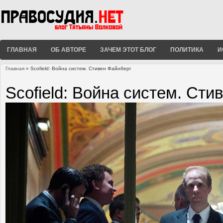
ГЛАВНАЯ
ОБ АВТОРЕ
ЗАЧЕМ ЭТОТ БЛОГ
ПОЛИТИКА
И
Главная
» Scofield: Война систем. Стивен Файнберг
Вы здесь
Scofield: Война систем. Сти