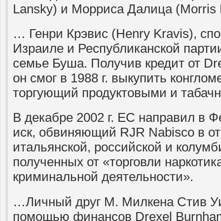
Lansky) и Морриса Далица (Morris D
… Генри Крэвис (Henry Kravis), сп
Израиле и Республиканской парти
семье Буша. Получив кредит от Dr
он смог в 1988 г. выкупить конглом
торгующий продуктовыми и табач
В декабре 2002 г. ЕС направил в
иск, обвиняющий RJR Nabisco в о
итальянской, российской и колум
полученных от «торговли наркотик
криминальной деятельности».
…Личный друг М. Милкена Стив Уи
помощью финансов Drexel Burnha