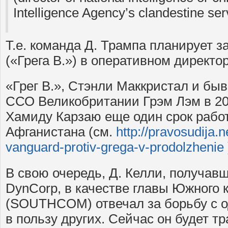
Intelligence Agency’s clandestine se
Т.е. команда Д. Трампа планирует з
(«Грега В.») в оперативном директо
«Грег В.», Стэнли Маккристал и б
ССО Великобритании Грэм Лэм в 20
Хамиду Карзаю еще один срок рабо
Афганистана (см.
http://pravosudija.ne
vanguard-protiv-grega-v-prodolzhenie
В свою очередь, Д. Келли, получав
DynCorp, в качестве главы Южного
(SOUTHCOM) отвечал за борьбу с 
в пользу других. Сейчас он будет 