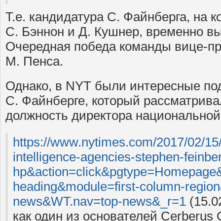
Т.е. кандидатура С. Файнберга, на 
С. Бэннон и Д. Кушнер, временно вы
Очередная победа команды вице-п
М. Пенса.
Однако, в NYT были интересные по
С. Файнберге, который рассматрива
должность директора национальной
https://www.nytimes.com/2017/02/15/u
intelligence-agencies-stephen-feinbe
hp&action=click&pgtype=Homepage&
heading&module=first-column-region
news&WT.nav=top-news&_r=1
(15.0
как один из основателей Cerberus 