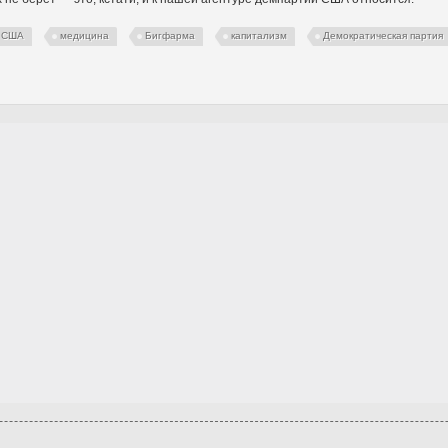
США
медицина
Бигфарма
капитализм
Демократическая партия