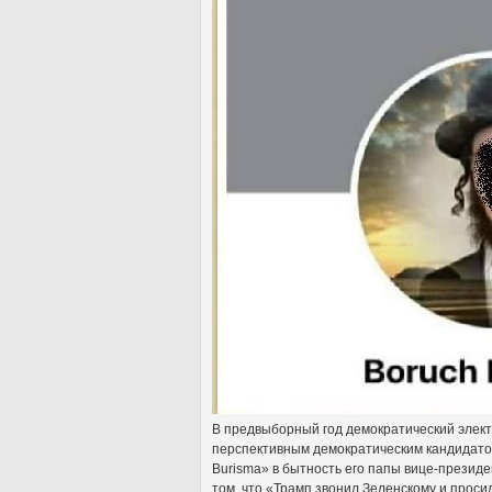
В предвыборный год демократический элект
перспективным демократическим кандидатом
Burisma» в бытность его папы вице-презид
том, что «Трамп звонил Зеленскому и прос