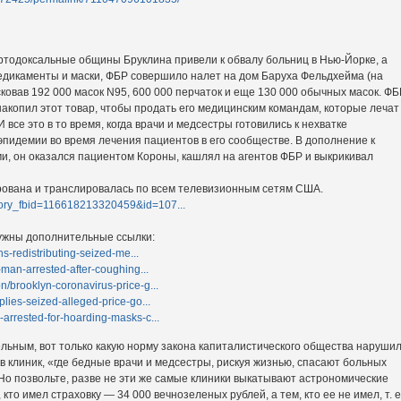
аортодоксальные общины Бруклина привели к обвалу больниц в Нью-Йорке, а
едикаменты и маски, ФБР совершило налет на дом Баруха Фельдхейма (на
ковав 192 000 масок N95, 600 000 перчаток и еще 130 000 обычных масок. ФБ
накопил этот товар, чтобы продать его медицинским командам, которые лечат
все это в то время, когда врачи и медсестры готовились к нехватке
эпидемии во время лечения пациентов в его сообществе. В дополнение к
ми, он оказался пациентом Короны, кашлял на агентов ФБР и выкрикивал
ована и транслировалась по всем телевизионным сетям США.
tory_fbid=116618213320459&id=107...
 нужны дополнительные ссылки:
hs-redistributing-seized-me...
-man-arrested-after-coughing...
/brooklyn-coronavirus-price-g...
lies-seized-alleged-price-go...
arrested-for-hoarding-masks-c...
ельным, вот только какую норму закона капиталистического общества наруши
 клиник, «где бедные врачи и медсестры, рискуя жизнью, спасают больных
Но позвольте, разве не эти же самые клиники выкатывают астрономические
то имел страховку — 34 000 вечнозеленых рублей, а тем, кто ее не имел, т. е