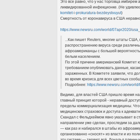
Это все равно, что у нас торговца имбирем
ликвидированной инфекционке. (Не удивлюсь
komitet-i-prokuratura-bezdeystvuyut
)
Смертность от коронавируса в США неравн
https://www.newsru.com/world/07apr2020/usa_
...Как пишет Reuters, многие штаты США
распространению вируса среди различны
афроамериканцы с большей вероятностью 
белым населением.
По этой причине американский Комитет 
требованием опубликовать данные, каса
зараженных. В Комитете заявили, что д
во время кризиса для всех цветных сооб
Подробнее:
https://www.newsru.com/world
Видимо, для властей США пришло время назн
главный принцип которой - неравный досту
пределы коммерциализация медицины. Что-т
медицинских страховок и доступа к адеква
Скандал с Фельдхеймом явно указывает в с
направлении уже сделан, проследим за дал
— как раз и набирался в штабы из афроамер
организованно «сносят» из власти и из поли
эту систему — теряют всё. Дональд пленных