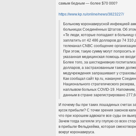
самым бедным — более $70 000?
https://www.kp.ru/online/news/3823227/
Больному коронавирусной инфекцией аме
больницах Соединённых Штатов. Об этом
«Те люди, которые попадают в больницу с
заплатить от 42 486 долларов до 74 310 д
телеканал CNBC сообщение организации
При этом, такую сумму могут попросить и
указанная медицинская помощь не входит 
Более того, за шестидневную госпитали
долларов, а застрахованным также долже
медучреждения запрашивают у страховы
Как сообщал сайт kp.ru, накануне Соед
Национального стратегического резерва, 
наплывом больных COVID-19. Напомним, 
данным в стране зарегистрировано 277,6
И почему бы при таких лошадиных счетах 
кусок прибыли? С точки зрения законов ка
что при хорошем адвокате все суды он выиг
Зачем тогда затеяли эту глупую со всех ст
в прибыли Фельдхейма, которая смехотвор
вокруг коронавируса.