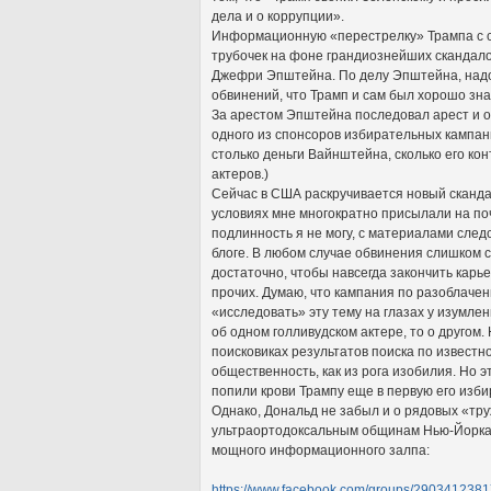
дела и о коррупции».
Информационную «перестрелку» Трампа с се
трубочек на фоне грандиознейших скандало
Джефри Эпштейна. По делу Эпштейна, надо
обвинений, что Трамп и сам был хорошо зна
За арестом Эпштейна последовал арест и 
одного из спонсоров избирательных кампани
столько деньги Вайнштейна, сколько его ко
актеров.)
Сейчас в США раскручивается новый сканда
условиях мне многократно присылали на поч
подлинность я не могу, с материалами след
блоге. В любом случае обвинения слишком се
достаточно, чтобы навсегда закончить карье
прочих. Думаю, что кампания по разоблаче
«исследовать» эту тему на глазах у изумл
об одном голливудском актере, то о другом.
поисковиках результатов поиска по известн
общественность, как из рога изобилия. Но 
попили крови Трампу еще в первую его изб
Однако, Дональд не забыл и о рядовых «тр
ультраортодоксальным общинам Нью-Йорка. 
мощного информационного залпа:
https://www.facebook.com/groups/290341238