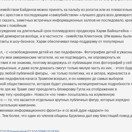
мейством Байденов можно принять за пальбу из рогаток или из плевательн
в с арестом и последующим «самоубийством» «лучшего друга всех демократ
 сказать, заметных встречных информационных залпов не последовало, кро
ком с покойным.
осуждение на длительный срок голливудского продюсера Харви Вайнштейна 
й демократов вообще, и в частности - семейства Клинтонов. (Им важны были
нтакты в шоу-бизнесе, Харви обеспечивал пиар-поддержку от популярных
л, - с «освобождением детей из лап педофилов». Фотографии детей в ужасн
ту мои американские читатели, но ни подтвердить, ни опровергнуть их
ствия я не знакома, поэтому воздержусь от публикации этих фотографий у себ
рьезные, и даже если доказать смогут только малую часть из них, - этого буд
ру любой публичной фигуры, - не только политика, но и актера, журналиста и
нию педофилов начата Трампом всерьез, и он намерен до самых выборов
енной общественности, которая будет узнавать нелицеприятные подробности 
 Не зря же Трамп смог преодолеть блокировку Гугла на отображение в
ому тегу «pedogate». Новости «по теме» посыпались на изумленную
это — то, что касается отдельных крупных публичных фигур, которые изрядно
ирательную кампанию.
ужениках информационного фронта» и со всей дури «вдарил» по
Тем более, что один из членов общины Бруклина дал ему блестящий повод 
172425/permalink/711047096101835/