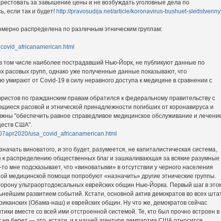
 арестовать за завышение цены и не возбуждать уголовные дела по
, если так и будет!
http://pravosudija.net/article/koronavirus-bushuet-sledstvenny
омерно распределена по различным этническим группам:
covid_africanamerican.html
, в том числе наиболее пострадавший Нью-Йорк, не публикуют данные по
х расовых групп, однако уже полученные данные показывают, что
умирают от Covid-19 в силу неравного доступа к медицине в сравнении с
юристов по гражданским правам обратился к федеральному правительству с
ющиеся расовой и этнической принадлежности погибших от коронавируса и
олжны "обеспечить равное справедливое медицинское обслуживание и лечени
ществ США".
/07apr2020/usa_covid_africanamerican.html
ачать виноватого, и это будет, разумеется, не капиталистическая система,
п к распределению общественных благ и зашкаливающая за всякие разумные
о мне подсказывает, что «виноватыми» в отсутствии у черного населения
тной медицинской помощи попробуют «назначить» другие этнические группы.
торону ультраортодоксальных еврейских общин Нью-Йорка. Первый шаг в это
ьнейшим развитием событий. Кстати, основной актив демократов во всех шта
иканских (Обама-наш) и еврейских общин. Ну что же, демократов сейчас
тики вместе со всей ими отстроенной системой. Те, кто был прочно встроен в
 не берет — это, кстати, и к нашей агентуре демпартии США относится.