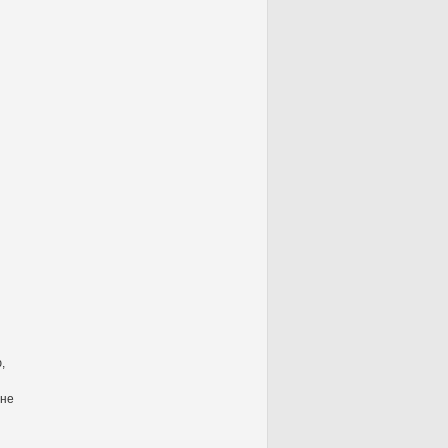
,
 не