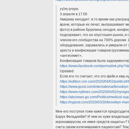
מקסים מלצין
3 апреля в 17:00
Америка негодует: в то время как ультр
врачи, которые их лечат, выпрашивают м
фото) в районе Бруклина сегодня, конфис
подозревает, что он опустошил рынок, и 
членов его сообщества на 700% дороже. И 
оборудования, заражались и умирали от 
аресту и конфискации товаров грузовика
«антисемит»,
Конфискация товаров была задокументир
https://www.facebook.com/permalink.php?s
Updated:
Если кто-то считает, что это фейк и ему
https://edition.cnn.com/2020/04/02/politics/h
https://www.jpost.com/international/brooklyn
https://www.nytimes.com/2020/04/02/nyregion
https://abcnews.go.com/Politics/medical-supp
https://nypost.com/2020/03/30/brooklyn-man-
Мне его поступок тоже кажется предосудит
Барух Фельдхейм? И чем он хуже владельцев
коронавирусом, не имея средств защиты»? 
счета своим излечившимся пациентам? Тем, к