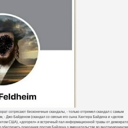
орат сотрясают бесконечные скандалы, - только отгремел скандал с самым
, - Джо Байденом (скандал со связью его сына Хантера Байдена и «делом
ентом США), «догорел» и встречный пал информационной травы от демократо
ил обеспечить показания против Байдена о вмешательстве во внутриукраинск