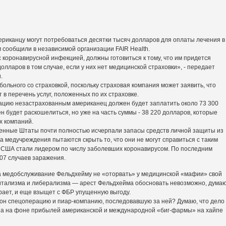
риканцу могут потребоваться десятки тысяч долларов для оплаты лечения в
 сообщили в независимой организации FAIR Health.
 коронавирусной инфекцией, должны готовиться к тому, что им придется
олларов в том случае, если у них нет медицинской страховки», - передает
.
 больного со страховкой, поскольку страховая компания может заявить, что
в перечень услуг, положенных по их страховке.
зацию незастрахованным американец должен будет заплатить около 73 300
н будет раскошелиться, но уже на часть суммы - 38 220 долларов, которые
х компаний.
иненные Штаты почти полностью исчерпали запасы средств личной защиты из
а медучреждения пытаются скрыть то, что они не могут справиться с таким
США стали лидером по числу заболевших коронавирусом. По последним
07 случаев заражения.
за медобслуживание Фельдхейму не «оторвать» у медицинской «мафии» свой
питализма и либерализма — арест Фельдхейма обосновать невозможно, думаю
рает, и еще взыщет с ФБР упущенную выгоду.
орон спецоперацию и пиар-компанию, последовавшую за ней? Думаю, что дело
на на фоне прибылей американской и международной «биг-фармы» на хайпе