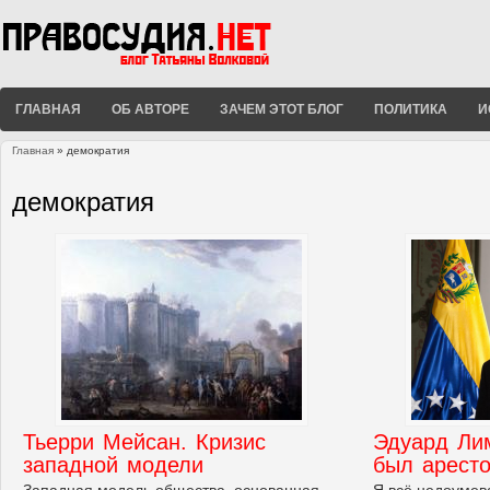
ГЛАВНАЯ
ОБ АВТОРЕ
ЗАЧЕМ ЭТОТ БЛОГ
ПОЛИТИКА
И
Главная
» демократия
Вы здесь
демократия
Тьерри Мейсан. Кризис
Эдуард Ли
западной модели
был арест
Западная модель общества, основанная
Я всё недоумев