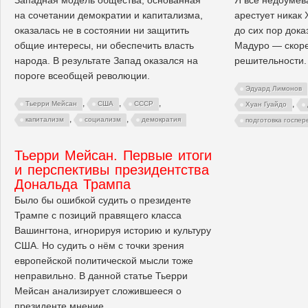
на сочетании демократии и капитализма,
арестует никак 
оказалась не в состоянии ни защитить
до сих пор док
общие интересы, ни обеспечить власть
Мадуро — скоре
народа. В результате Запад оказался на
решительности.
пороге всеобщей революции.
Эдуард Лимонов
,
,
,
,
Тьерри Мейсан
США
СССР
Хуан Гуайдо
,
,
капитализм
социализм
демократия
подготовка госпер
Тьерри Мейсан. Первые итоги
и перспективы президентства
Дональда Трампа
Было бы ошибкой судить о президенте
Трампе с позиций правящего класса
Вашингтона, игнорируя историю и культуру
США. Но судить о нём с точки зрения
европейской политической мысли тоже
неправильно. В данной статье Тьерри
Мейсан анализирует сложившееся о
президенте мнение