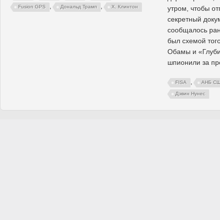
,
,
Fusion GPS
Дональд Трамп
Х. Клинтон
утром, чтобы от
секретный докум
сообщалось ран
был схемой тог
Обамы и «Глуби
шпионили за пр
,
FISA
АНБ С
Дэвин Нунес