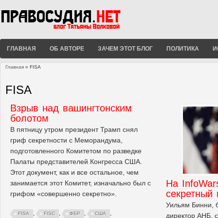
ГЛАВНАЯ
ОБ АВТОРЕ
ЗАЧЕМ ЭТОТ БЛОГ
ПОЛИТИКА
И
Главная
» FISA
Вы здесь
FISA
Взрыв над вашингтонским
болотом
В пятницу утром президент Трамп снял
гриф секретности с Меморандума,
подготовленного Комитетом по разведке
Палаты представителей Конгресса США.
Этот документ, как и все остальное, чем
На InfoWar
занимается этот Комитет, изначально был с
секретный
грифом «совершенно секретно».
Уильям Бинни, 
,
,
,
,
FISA
FISC
ФБР
США
директор АНБ, 