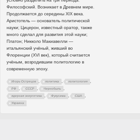
условно разделить на три периода:
Философский. Возникает в Древнем мире.
Продолжается до середины XIX века.
Аристотель — основатель политической
науки; Цицерон, известный оратор, также
много сделал для развития этой науки;
Платон; Никколо Макиавелли —
итальянский учёный, живший во
Флоренции (XVI век), который считается
учёным, возродившим политологию в
современную эпоху.
,
,
,
Игорь Острецов
политика
политология
,
,
,
РФ
СССР
Чернобыль
,
,
,
ядерная энергетика
Фукусима
США
Украина