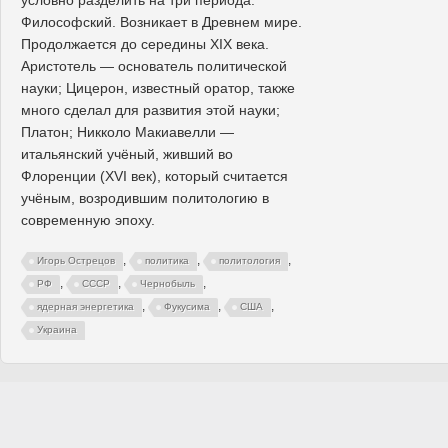
условно разделить на три периода:
Философский. Возникает в Древнем мире.
Продолжается до середины XIX века.
Аристотель — основатель политической
науки; Цицерон, известный оратор, также
много сделал для развития этой науки;
Платон; Никколо Макиавелли —
итальянский учёный, живший во
Флоренции (XVI век), который считается
учёным, возродившим политологию в
современную эпоху.
,
,
,
Игорь Острецов
политика
политология
,
,
,
РФ
СССР
Чернобыль
,
,
,
ядерная энергетика
Фукусима
США
Украина