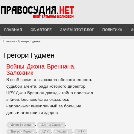
ГЛАВНАЯ
ОБ АВТОРЕ
ЗАЧЕМ ЭТОТ БЛОГ
ПОЛИТИКА
И
Главная
» Грегори Гудмен
Вы здесь
Грегори Гудмен
Войны Джона Бреннана.
Заложник
В своё время я выражала обеспокоенность
судьбой агента, ради которого директор
ЦРУ Джон Бреннан дважды тайно приезжал
в Киев. Беспокойство оказалось
напрасным: выкупленный за большие
деньги агент жив и здоров.
,
,
Джон Бреннан
Джина Хаспел
,
,
,
Грегори Гудмен
ЦРУ
Украина
ЧВК