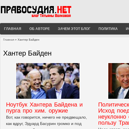
ГЛАВНАЯ
ОБ АВТОРЕ
ЗАЧЕМ ЭТОТ БЛОГ
ПОЛИТИКА
И
Главная
» Хантер Байден
Вы здесь
Хантер Байден
Ноутбук Хантера Байдена и
Политическ
пурга про хим. оружие
Исход пое
неуклонно 
Вот, как говорится, ничего не предвещало,
пользу Тр
как вдруг, Эдуард Басурин громко и под