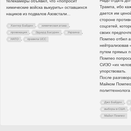
Надо отдать до
телекамеры объявил, что «попросит
Трампа, ибо каж
химические войска выкурить» оставшихся
дается им цено
нациков из подвалов Азовстали...
стороне против
,
,
соцсетей, кото
Хантер Байден
химическая атака
своих предпочт
,
,
,
провокация
Эдуард Басурин
Украина
Помпео отбил а
,
НАТО
правила UCC
нейтрализовав 
путем прямых п
Помпео попроси
СИЗО «их челов
упорствовать.
После разговор
Майком Помпео,
политтехнолога
,
Джо Байден
,
выборы в США
Майкл Помпео