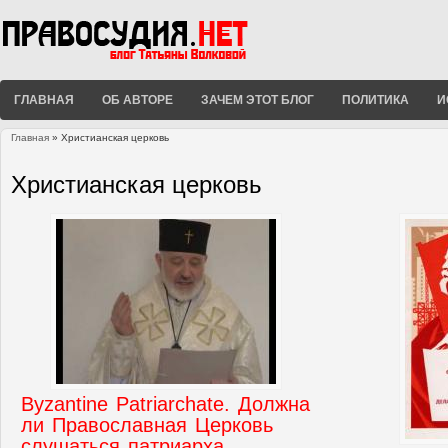
ГЛАВНАЯ
ОБ АВТОРЕ
ЗАЧЕМ ЭТОТ БЛОГ
ПОЛИТИКА
И
Главная
» Христианская церковь
Вы здесь
Христианская церковь
Byzantine Patriarchate. Должна
ли Православная Церковь
слушаться патриарха