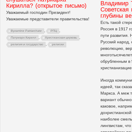
Владимир 
Кирилла? (открытое письмо)
Советская 
Уважаемый господин Президент!
глубины ве
Уважаемые представители правительства!
Есть такой стер
Россия в 1917 г
,
,
Byzantine Patriarchate
РПЦ
пути развития.
,
,
Патриарх Кирилл
Христианская церковь
Русский народ,
,
религия и государство
религии
революцию, вер
многотысячелет
обрубленным в 
христианизацие
Иногда коммуни
идеей, так сказ
Маркса. А меж 
вариант обычно
каковое, напри
дохристианской 
наиболее смел
лингвистам, что
европейских яз