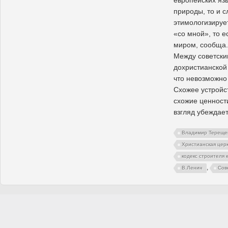
природы, то и 
этимологизирует
«со мной», то е
миром, сообща.
Между советски
дохристианской
что невозможно
Схожее устройс
схожие ценност
взгляд убеждает
Владимир Тереще
Христианская цер
кодекс строителя
,
В.Ленин
Сов