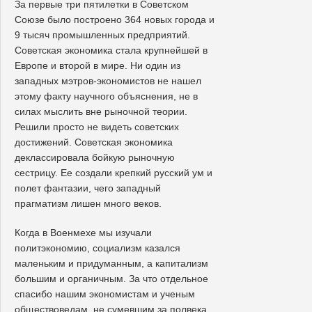
За первые три пятилетки в Советском
Союзе было построено 364 новых города и
9 тысяч промышленных предприятий.
Советская экономика стала крупнейшей в
Европе и второй в мире. Ни один из
западных мэтров-экономистов не нашел
этому факту научного объяснения, не в
силах мыслить вне рыночной теории.
Решили просто не видеть советских
достижений. Советская экономика
деклассировала бойкую рыночную
сестрицу. Ее создали крепкий русский ум и
полет фантазии, чего западный
прагматизм лишен много веков.
Когда в Военмехе мы изучали
политэкономию, социализм казался
маленьким и придуманным, а капитализм
большим и органичным. За что отдельное
спасибо нашим экономистам и ученым
обществоведам, не сумевшим за полвека