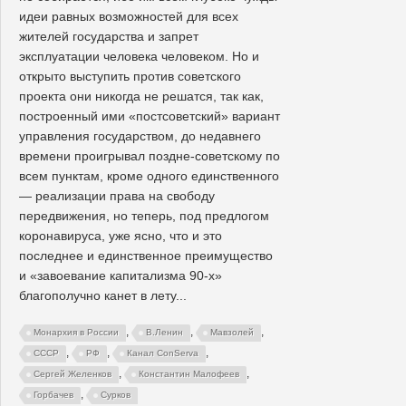
идеи равных возможностей для всех
жителей государства и запрет
эксплуатации человека человеком. Но и
открыто выступить против советского
проекта они никогда не решатся, так как,
построенный ими «постсоветский» вариант
управления государством, до недавнего
времени проигрывал поздне-советскому по
всем пунктам, кроме одного единственного
— реализации права на свободу
передвижения, но теперь, под предлогом
коронавируса, уже ясно, что и это
последнее и единственное преимущество
и «завоевание капитализма 90-х»
благополучно канет в лету...
,
,
,
Монархия в России
В.Ленин
Мавзолей
,
,
,
СССР
РФ
Канал ConServa
,
,
Сергей Желенков
Константин Малофеев
,
Горбачев
Сурков