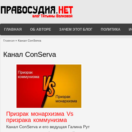
ГЛАВНАЯ
ОБ АВТОРЕ
ЗАЧЕМ ЭТОТ БЛОГ
ПОЛИТИКА
И
Главная
» Канал ConServa
Вы здесь
Канал ConServa
Призрак монархизма Vs
призрака коммунизма
Канал ConServa и его ведущая Галина Рут