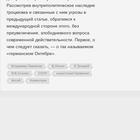
Рассмотрев внутриполитическое наследие
троцкизма и связанные с ним угрозы в
предыдущей статье, обратимся к
международной стороне этого, без
преувеличения, злободневного вопроса
современной действительности. Первое, о
чем следует сказать, — о так называемом
«германском Октябре».
,
,
,
Владимир Павленко
В.Ленин
Л.Троцкий
,
,
,
И.В.Сталин
СССР
нацистская Германия
,
Китай
Коминтерн