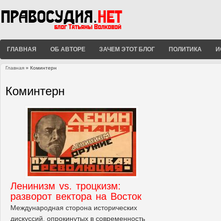
ГЛАВНАЯ
ОБ АВТОРЕ
ЗАЧЕМ ЭТОТ БЛОГ
ПОЛИТИКА
И
Главная
» Коминтерн
Вы здесь
Коминтерн
Ленинизм vs. троцкизм:
разворот вектора на Восток
Международная сторона исторических
дискуссий, опрокинутых в современность