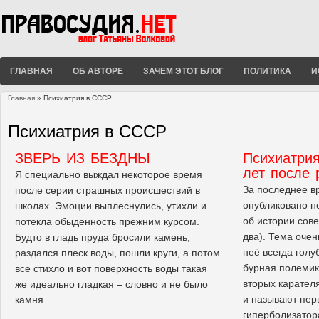
ГЛАВНАЯ
ОБ АВТОРЕ
ЗАЧЕМ ЭТОТ БЛОГ
ПОЛИТИКА
И
Главная
» Психиатрия в СССР
Вы здесь
Психиатрия в СССР
ЗВЕРЬ ИЗ БЕЗДНЫ
Психиатрия
лет после
Я специально выждал некоторое время
За последнее в
после серии страшных происшествий в
опубликовано н
школах. Эмоции выплеснулись, утихли и
об истории сове
потекла обыденность прежним курсом.
два). Тема очень
Будто в гладь пруда бросили камень,
неё всегда гол
раздался плеск воды, пошли круги, а потом
бурная полеми
все стихло и вот поверхность воды такая
вторых карател
же идеально гладкая – словно и не было
и называют пер
камня.
гиперболизатор