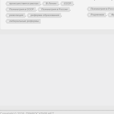
,
,
,
происшествия в школах
В.Ленин
СССР
,
,
Психиатрия в Рос
Психиатрия в СССР
Психиатрия в России
,
,
,
Родченков
Ф
революция
реформа образования
либеральные реформы
Copyright © 2026, ПРАВОСУДИЯ.НЕТ