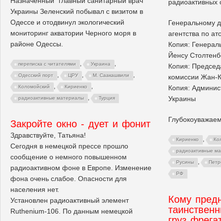
Назначенный "главный санитарный врач"
радиоактивных 
Украины Зеленский побывал с визитом в
Одессе и отодвинул экологический
Генеральному 
мониторинг акватории Черного моря в
агентства по а
районе Одессы.
Копия: Генерал
Йенсу Столтенб
,
,
переписка с читателями
Украина
Копия: Председ
,
,
,
Одесский порт
ЦРУ
М. Саакашвили
комиссии Жан-К
,
,
Коломойский
Кириенко
Копия: Админис
,
Украины
радиоактивные материалы
Турция
Глубокоуважаем
Закройте окно - дует и фонит
Здравствуйте, Татьяна!
,
Кириенко
Ко
Сегодня в немецкой прессе прошло
радиоактивные м
сообщение о немного повышенном
,
Русины
Петр
радиоактивном фоне в Европе. Изменение
РФ
фона очень слабое. Опасности для
населения нет.
Кому пред
Установлен радиоактивный элемент
таинствен
Ruthenium-106. По данным немецкой
груз фрега