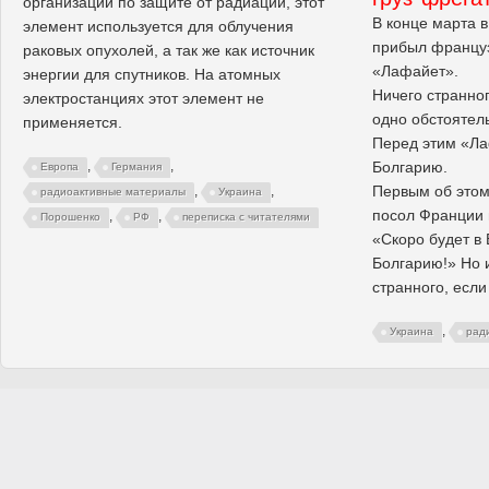
организации по защите от радиации, этот
В конце марта в
элемент используется для облучения
прибыл француз
раковых опухолей, а так же как источник
«Лафайет».
энергии для спутников. На атомных
Ничего странног
электростанциях этот элемент не
одно обстоятель
применяется.
Перед этим «Ла
Болгарию.
,
,
Европа
Германия
Первым об этом
,
,
радиоактивные материалы
Украина
посол Франции 
,
,
Порошенко
РФ
переписка с читателями
«Скоро будет в
Болгарию!» Но и
странного, если
,
Украина
рад