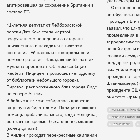
удалось скрытьс
агитировавшая за сохранение Британии в
…Ответственнос
составе ЕС.
автобус пока ни
Президент Егип
41-летняя депутат от Лейбористской
заявил, что Еги
партии Джо Кокс стала жертвой
промедления в 
вооруженного нападения со стороны
террористическ
неизвестного и находится в тяжелом
нашей страны и
состоянии. Ей нанесли огнестрельное и
словами осужде
ножевое ранения. Нападавший 52-летний
поддержки родс
мужчина арестован. Об этом сообщает
выступили миро
Reutetrs. Инцидент произошел неподалеку
президента Гер
от библиотеки небольшого городка
Штайнмайера (Fr
Бирстол, расположенного близ города Лидс
президента США
на севере Англии.
римского Франц
В библиотеке Кокс собиралась провести
встречу с избирателями. Полиция и скорая
Константин Ники
помощь прибыли на место, когда женщина,
теракт в Британии
истекавшая кровью, была еще в сознании.
,
Белые каски
(конец цитаты)
В Англии проходят перекрестные кампании