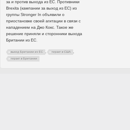
за и против выхода из ЕС. Противники
Brexita (кампании за выход из ЕС) из
группы Stronger In объявили о
приостановке своей агитации в связи с
нападением на Джо Кокс. Такое же
решение приняли и сторонники выхода
Британии из ЕС.
,
,
выход Британии из ЕС
теракт в США
теракт в Британии