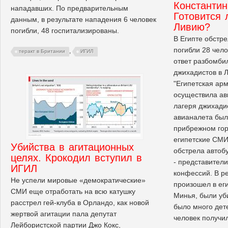
Константи
нападавших. По предварительным
Готовится 
данным, в результате нападения 6 человек
Ливию?
погибли, 48 госпитализированы.
В Египте обстре
погибли 28 чело
,
теракт в Британии
ИГИЛ
ответ разбомби
джихадистов в 
"Египетская арм
осуществила ав
лагеря джихади
авианалета был
прибрежном го
египетские СМИ
Убийства в агитационных
обстрела автобу
целях. Крокодил вступил в
- представители
ИГИЛ
конфессий. В ре
Не успели мировые «демократические»
произошел в ег
СМИ еще отработать на всю катушку
Минья, были уби
расстрел гей-клуба в Орландо, как новой
было много дет
жертвой агитации пала депутат
человек получи
Лейбористской партии Джо Кокс,