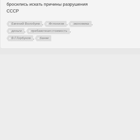
бросились искать причины разрушения
СССР
,
,
,
Евгений Волобуев
Фглонизм
экономика
,
,
деньги
прибавочная стоимость
,
В.Г.Горбунов
банки