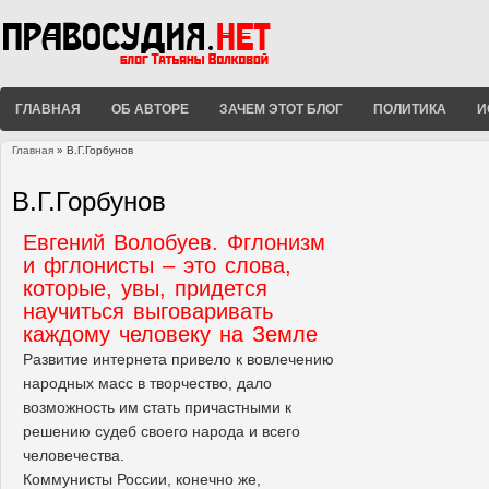
ГЛАВНАЯ
ОБ АВТОРЕ
ЗАЧЕМ ЭТОТ БЛОГ
ПОЛИТИКА
И
Главная
» В.Г.Горбунов
Вы здесь
В.Г.Горбунов
Евгений Волобуев. Фглонизм
и фглонисты – это слова,
которые, увы, придется
научиться выговаривать
каждому человеку на Земле
Развитие интернета привело к вовлечению
народных масс в творчество, дало
возможность им стать причастными к
решению судеб своего народа и всего
человечества.
Коммунисты России, конечно же,