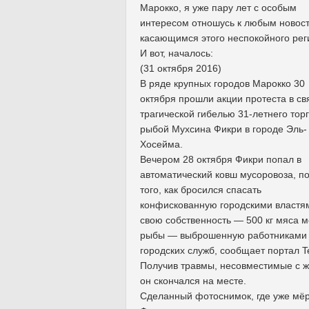
Марокко, я уже пару лет с особым
интересом отношусь к любым новос
касающимся этого неспокойного рег
И вот, началось:
(31 октября 2016)
В ряде крупных городов Марокко 30
октября прошли акции протеста в св
трагической гибелью 31-летнего тор
рыбой Мухсина Фикри в городе Эль-
Хосейма.
Вечером 28 октября Фикри попал в
автоматический ковш мусоровоза, п
того, как бросился спасать
конфискованную городскими властя
свою собственность — 500 кг мяса м
рыбы — выброшенную работниками
городских служб, сообщает портал Te
Получив травмы, несовместимые с ж
он скончался на месте.
Сделанный фотоснимок, где уже мё