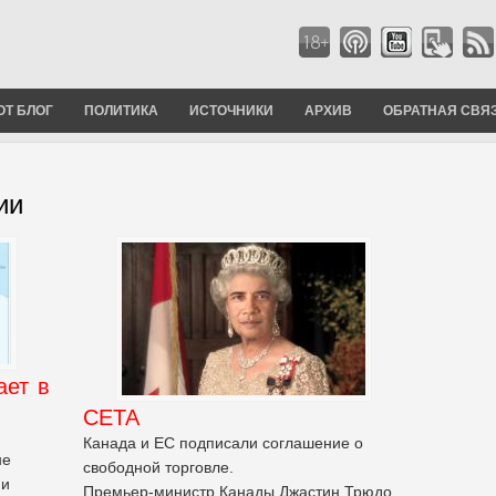
ОТ БЛОГ
ПОЛИТИКА
ИСТОЧНИКИ
АРХИВ
ОБРАТНАЯ СВЯ
ии
ает в
СЕТА
Канада и ЕС подписали соглашение о
не
свободной торговле.
 и
Премьер-министр Канады Джастин Трюдо