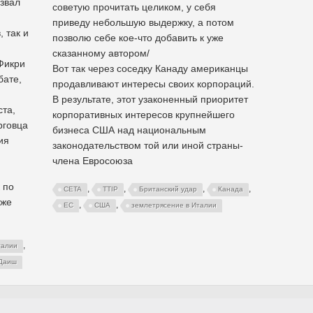
ызвал
советую прочитать целиком, у себя
приведу небольшую выдержку, а потом
 так и
позволю себе кое-что добавить к уже
сказанному автором/
Фикри
Вот так через соседку Канаду американцы
бате,
продавливают интересы своих корпораций.
,
В результате, этот узаконенный приоритет
та,
корпоративных интересов крупнейшего
рговца
бизнеса США над национальным
ия
законодательством той или иной страны-
члена Евросоюза
 по
,
,
,
,
СETA
TTIP
Британский удар
Канада
уже
,
,
ЕС
США
землетрясение в Италии
,
талии
Даиш