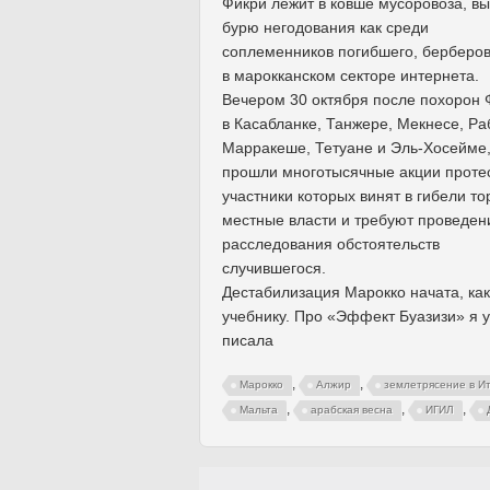
Фикри лежит в ковше мусоровоза, в
бурю негодования как среди
соплеменников погибшего, берберов,
в марокканском секторе интернета.
Вечером 30 октября после похорон 
в Касабланке, Танжере, Мекнесе, Ра
Марракеше, Тетуане и Эль-Хосейме
прошли многотысячные акции протес
участники которых винят в гибели то
местные власти и требуют проведен
расследования обстоятельств
случившегося.
Дестабилизация Марокко начата, как
учебнику. Про «Эффект Буазизи» я 
писала
,
,
Марокко
Алжир
землетрясение в И
,
,
,
Мальта
арабская весна
ИГИЛ