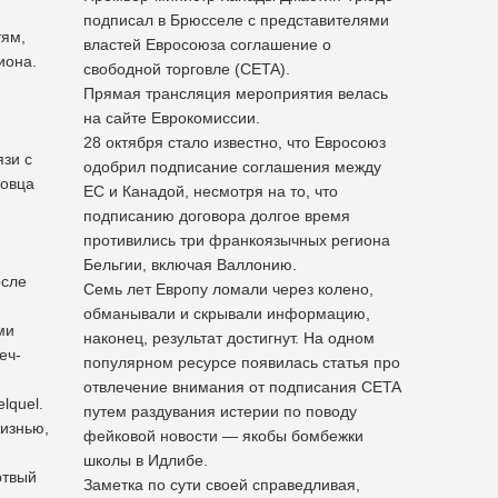
подписал в Брюсселе с представителями
тям,
властей Евросоюза соглашение о
иона.
свободной торговле (СETA).
Прямая трансляция мероприятия велась
на сайте Еврокомиссии.
28 октября стало известно, что Евросоюз
язи с
одобрил подписание соглашения между
говца
ЕС и Канадой, несмотря на то, что
подписанию договора долгое время
противились три франкоязычных региона
Бельгии, включая Валлонию.
осле
Семь лет Европу ломали через колено,
обманывали и скрывали информацию,
ми
наконец, результат достигнут. На одном
еч-
популярном ресурсе появилась статья про
отвлечение внимания от подписания CETA
lquel.
путем раздувания истерии по поводу
изнью,
фейковой новости — якобы бомбежки
школы в Идлибе.
ртвый
Заметка по сути своей справедливая,