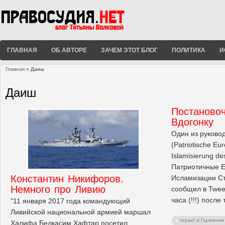
ГЛАВНАЯ
ОБ АВТОРЕ
ЗАЧЕМ ЭТОТ БЛОГ
ПОЛИТИКА
И
Главная
» Даиш
Вы здесь
Даиш
Постановоч
Вдогонку
Один из руково
(Patriotische Eu
Islamisierung de
Патриотичные 
Константин Никифоров.
Исламизации Ст
Немного про Ливию
сообщил в Twee
часа (!!!) после
"11 января 2017 года командующий
Ливийской национальной армией маршал
теракт в Гармании
Халифа Белкасим Хафтар посетил