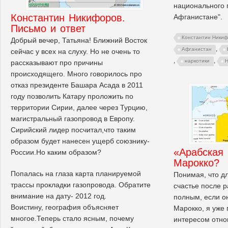
национального 
Константин Никифоров.
Афганистане".
Письмо и ответ
Константин Ники
Добрый вечер, Татьяна! Ближний Восток
,
Афганистан
сейчас у всех на слуху. Но не очень то
,
,
наркотики
Н
рассказывают про причины
происходящего. Много говорилось про
отказ президенте Башара Асада в 2011
году позволить Катару проложить по
территории Сирии, далее через Турцию,
магистральный газопровод в Европу.
Сирийский лидер посчитал,что таким
образом будет нанесен ущерб союзнику-
«Арабская 
России.Но каким образом?
Марокко?
Попалась на глаза карта планируемой
Понимая, что д
трассы прокладки газопровода. Обратите
счастье после р
внимание на дату- 2012 год.
полным, если о
Воистину, география объясняет
Марокко, я уже 
многое.Теперь стало ясным, почему
интересом отно