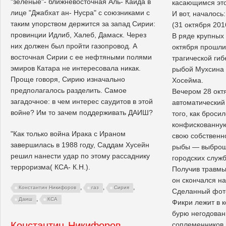
"зеленые"- ближневосточная Аль- Каида в
касающимся это
лице "Джабхат ан- Нусра" с союзниками с
И вот, началось:
таким упорством держится за запад Сирии:
(31 октября 201
провинции Идлиб, Халеб, Дамаск. Через
В ряде крупных
них должен был пройти газопровод. А
октября прошли 
восточная Сирии с ее нефтяными полями
трагической гиб
эмиров Катара не интересовала никак.
рыбой Мухсина 
Проще говоря, Сирию изначально
Хосейма.
предполагалось разделить. Самое
Вечером 28 окт
загадочное: в чем интерес саудитов в этой
автоматический
войне? Им то зачем поддерживать ДАИШ?
того, как броси
конфискованную
"Как только война Ирака с Ираном
свою собственн
завершилась в 1988 году, Саддам Хусейн
рыбы — выброш
решил нанести удар по этому рассаднику
городских служб
терроризма( КСА- К.Н.).
Получив травмы
он скончался на
,
,
,
Константин Никифоров
газ
Сирия
Сделанный фото
,
Даиш
КСА
Фикри лежит в 
бурю негодован
Константин Никифоров.
соплеменников 