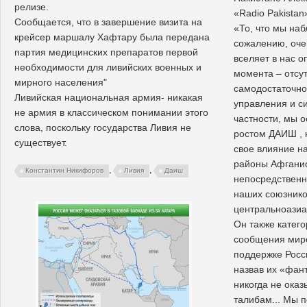
релизе.
«Radio Pakistan»
Сообщается, что в завершение визита на
«То, что мы на
крейсер маршалу Хафтару была передана
сожалению, оче
партия медицинских препаратов первой
вселяет в нас о
необходимости для ливийских военных и
момента – отсут
мирного населения"
самодостаточно
Ливийская национальная армия- никакая
управления и си
не армия в классическом понимании этого
частности, мы 
слова, поскольку государства Ливия не
ростом ДАИШ , 
существует.
свое влияние н
районы Афганис
,
,
Константин Никифоров
Ливия
Даиш
непосредственн
наших союзнико
центральноазиа
Он также катего
сообщения мир
поддержке Росс
назвав их «фан
никогда не оказ
талибам... Мы 