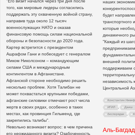
"Его визит начался через три дня после
наших экономик
того, как мировые лидеры согласились
конкурентоспос
поддержать эту охваченную войной страну,
будет направле
направив туда около 12 тысяч
транспортного и
военнослужащих НАТО и оказав
которые необхо
финансовую помощь силам национальной
динамичного ры
обороны и безопасности до 2020 года.
"Каждый из шаг
Картер встретится с президентом
предпринимаем 
Ашрафом Гани и побеседует с генералом
фундаментальн
Миком Николсоном – командующим
внешней полити
силами США и международным
поддерживаем с
контингентом в Афганистане.
территориальну
Афганской стороне необходимо решить
независимость 
несколько проблем. Хотя Талибан не
Центральной Ази
может похвастаться крупными победами,
афганские силовики отмечают рост числа
Константин Ники
жертв в своих рядах, особенно в таких
,
ИГИЛ
Даиш
местах, как провинция Гильменд, где
,
беспорядки
К
закрепились талибы".
Невольно возникает вопрос: в чем причина
Аль-Багдад
его неожиданного визита? Озабоченность