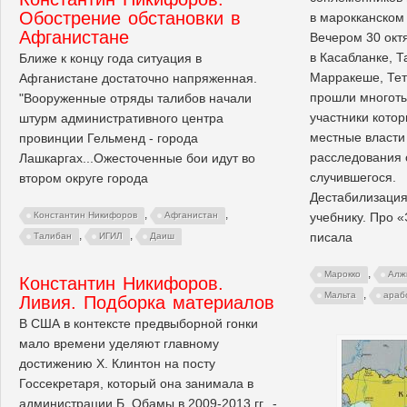
Обострение обстановки в
в марокканском 
Афганистане
Вечером 30 окт
в Касабланке, Т
Ближе к концу года ситуация в
Марракеше, Тет
Афганистане достаточно напряженная.
прошли многоты
"Вооруженные отряды талибов начали
участники котор
штурм административного центра
местные власти
провинции Гельменд - города
расследования 
Лашкаргах...Ожесточенные бои идут во
случившегося.
втором округе города
Дестабилизация
,
,
учебнику. Про 
Константин Никифоров
Афганистан
,
,
писала
Талибан
ИГИЛ
Даиш
,
Марокко
Алж
Константин Никифоров.
,
Мальта
араб
Ливия. Подборка материалов
В США в контексте предвыборной гонки
мало времени уделяют главному
достижению Х. Клинтон на посту
Госсекретаря, который она занимала в
администрации Б. Обамы в 2009-2013 гг., -