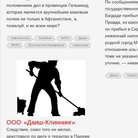
По сообщениям
положением дел в провинции Гильменд,
государственног
которая является крупнейшим маковым
Багдади прибыл 
полем не только в Афганистане, а,
Правда, из како
пожалуй, и во всем мире?
он прибыл в Сир
невзначай напо
,
,
,
,
Афганистан
Талибан
НАТО
Даиш
родной город М
,
,
ИГИЛ
Константин Никифоров
наркотики
отношение аль-
тоже не указано
уточню, — никак
,
Даиш
Сирия
ООО «Даиш-Клиннинг»
Следствие, само того не желая,
арестовало по делу о терактах в Париже