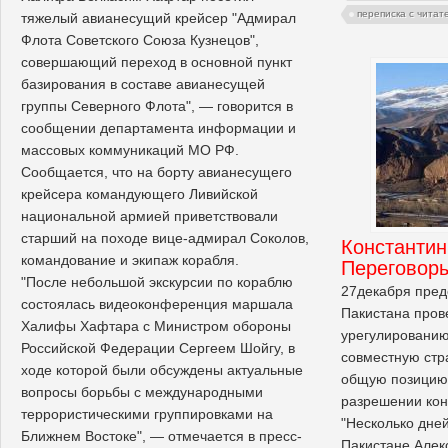
переписка с читат
тяжелый авианесущий крейсер "Адмирал
Флота Советского Союза Кузнецов",
совершающий переход в основной пункт
базирования в составе авианесущей
группы Северного Флота", — говорится в
сообщении департамента информации и
массовых коммуникаций МО РФ.
Сообщается, что на борту авианесущего
крейсера командующего Ливийской
национальной армией приветствовали
старший на походе вице-адмирал Соколов,
Константи
командование и экипаж корабля.
Переговор
"После небольшой экскурсии по кораблю
27декабря пред
состоялась видеоконференция маршала
Пакистана пров
Халифы Хафтара с Министром обороны
урегулированию
Российской Федерации Сергеем Шойгу, в
совместную стр
ходе которой были обсуждены актуальные
общую позицию 
вопросы борьбы с международными
разрешении кон
террористическими группировками на
"Несколько дней
Ближнем Востоке", — отмечается в пресс-
Пакистане Алек