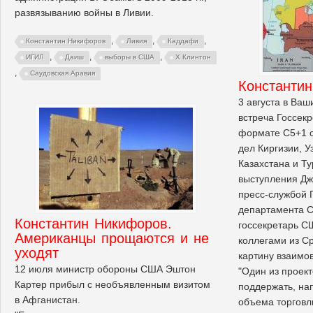
развязыванию войны в Ливии.
,
,
,
Константин Никифоров
Ливия
Каддафи
,
,
,
ИГИЛ
Даиш
выборы в США
Х Клинтон
,
Саудовская Аравия
Константи
3 августа в Ва
встреча Госсек
формате C5+1 
дел Киргизии, У
Казахстана и Ту
выступления Дж
пресс-службой 
департамента С
Константин Никифоров.
госсекретарь С
Американцы прощаются и не
коллегами из С
уходят
картину взаимо
12 июля министр обороны США Эштон
"Один из проект
Картер прибыл с необъявленным визитом
поддержать, на
в Афганистан.
объема торговл