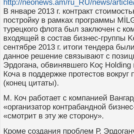
http://neonews.am/ru_RU/news/article
В январе 2013 г. контракт стоимость
постройку в рамках программы MİL
турецкого флота был заключен с ко
входящей в состав бизнес-группы Ko
сентябре 2013 г. итоги тендера был
данное решение связывают с позиц
Эрдогана, обвинявшего Koç Holding 
Коча в поддержке протестов вокруг п
(конец цитаты).
М. Коч работает с компанией Вангар
«организатор контрабандной бизне
«смотрит в эту же сторону».
Кроме создания проблем Р. Эрдоган