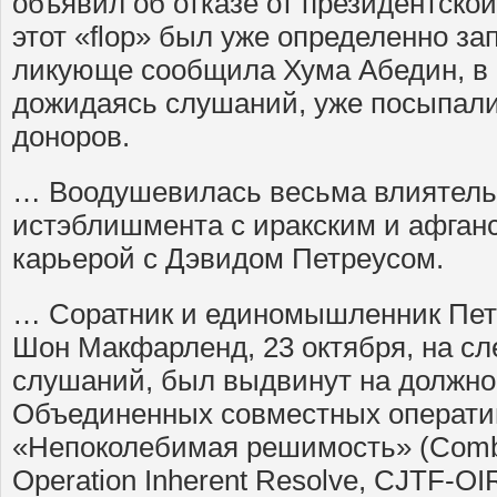
объявил об отказе от президентской
этот «flop» был уже определенно за
ликующе сообщила Хума Абедин, в 
дожидаясь слушаний, уже посыпали
доноров.
… Воодушевилась весьма влиятельн
истэблишмента с иракским и афган
карьерой с Дэвидом Петреусом.
… Соратник и единомышленник Пет
Шон Макфарленд, 23 октября, на сл
слушаний, был выдвинут на должно
Объединенных совместных операти
«Непоколебимая решимость» (Combi
Operation Inherent Resolve, CJTF-OI