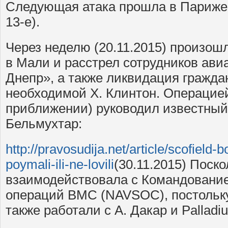
Следующая атака прошла в Париже 1
13-е).
Через неделю (20.11.2015) произош
в Мали и расстрел сотрудников ави
Днепр», а также ликвидация гражда
необходимой Х. Клинтон. Операцие
приближении) руководил известный
Бельмухтар:
http://pravosudija.net/article/scofield-
poymali-ili-ne-lovili
(30.11.2015) Поск
взаимодействовала с Командовани
операций ВМС (NAVSOC), постольку
также работали с А. Дакар и Palladi