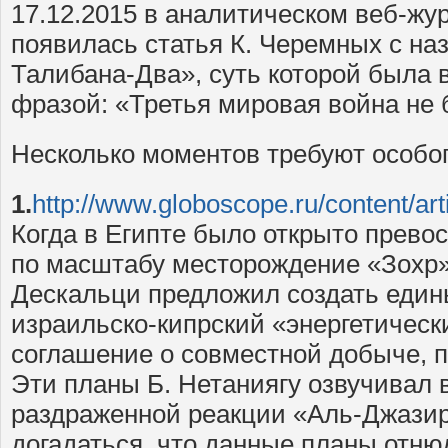
17.12.2015 в аналитическом веб-жу
появилась статья К. Черемных с на
Талибана-Два», суть которой была
фразой: «Третья мировая война не 
Несколько моментов требуют особо
1.
http://www.globoscope.ru/content/art
Когда в Египте было открыто прев
по масштабу месторождение «Зохр»
Дескальци предложил создать един
израильско-кипрский «энергетическ
соглашение о совместной добыче, п
Эти планы Б. Нетаниягу озвучивал 
раздраженной реакции «Аль-Джази
догадаться, что данные планы отню