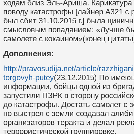
ходам близ Эль-Ариша. Карикатура 
поводу катастрофы [лайнер А321 с
был сбит 31.10.2015 г.] была цинич
смысловым попаданием: «Лучше бы
самолете с кокаином»(конец цитаты
Дополнения:
http://pravosudija.net/article/razzhigan
torgovyh-putey
(23.12.2015) По имею
информации, бойцы одной из брига
запустили ПЗРК в сторону российск
до катастрофы. Достать самолет с з
но выстрел с земли создавал алиби
организаторов теракта и делал рек
террористической группировке.