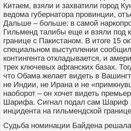
Китаем, взяли и захватили город Ку
ведома губернатора провинции, отъ
Дальше – больше: в самой наркоп
Гильменд талибы еще и взяли под 
границе с Пакистаном. В итоге 15 о
специальном выступлении сообщил
контингента откладывается, и амер
трех ключевых афганских базах. То
что Обама желает видеть в Вашинг
не Индии, не Ирана и не «примкнув
наоборот – он хочет видеть премье
Шарифа. Сигнал подал сам Шариф 1
инцидента на гильмендской границе
Судьба номинации Байдена решалас