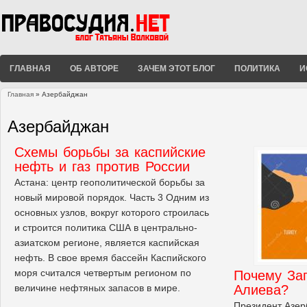
ГЛАВНАЯ
ОБ АВТОРЕ
ЗАЧЕМ ЭТОТ БЛОГ
ПОЛИТИКА
И
Главная
» Азербайджан
Вы здесь
Азербайджан
Схемы борьбы за каспийские
нефть и газ против России
Астана: центр геополитической борьбы за
новый мировой порядок. Часть 3 Одним из
основных узлов, вокруг которого строилась
и строится политика США в центрально-
азиатском регионе, является каспийская
нефть. В свое время бассейн Каспийского
моря считался четвертым регионом по
Почему За
величине нефтяных запасов в мире.
Алиева?
Президент Азе