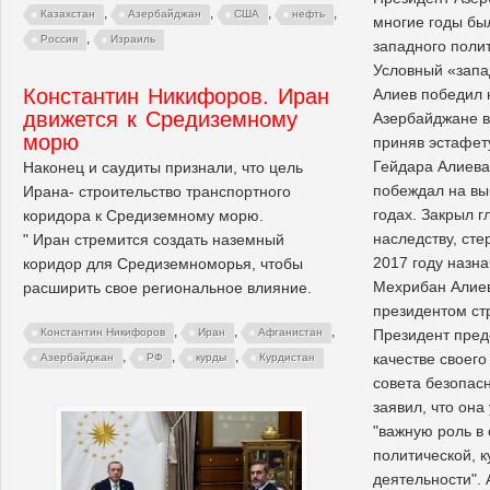
,
,
,
,
Казахстан
Азербайджан
США
нефть
многие годы б
,
Россия
Израиль
западного поли
Условный «запа
Константин Никифоров. Иран
Алиев победил 
движется к Средиземному
Азербайджане в
морю
приняв эстафету
Гейдара Алиева
Наконец и саудиты признали, что цель
побеждал на вы
Ирана- строительство транспортного
годах. Закрыл г
коридора к Средиземному морю.
наследству, ст
" Иран стремится создать наземный
2017 году назн
коридор для Средиземноморья, чтобы
Мехрибан Алие
расширить свое региональное влияние.
президентом ст
,
,
,
Президент пред
Константин Никифоров
Иран
Афганистан
,
,
,
качестве своего
Азербайджан
РФ
курды
Курдистан
совета безопас
заявил, что она
"важную роль в
политической, 
деятельности".