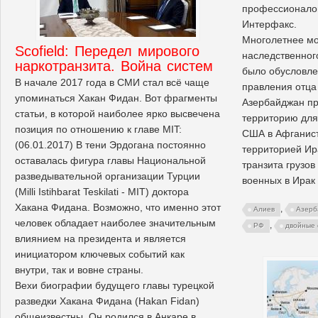
профессионало
Интерфакс.
Многолетнее мо
Scofield: Передел мирового
наследственног
наркотранзита. Война систем
было обусловле
В начале 2017 года в СМИ стал всё чаще
правления отца
упоминаться Хакан Фидан. Вот фрагменты
Азербайджан пр
статьи, в которой наиболее ярко высвечена
территорию для
позиция по отношению к главе MIT:
США в Афганист
(06.01.2017) В тени Эрдогана постоянно
территорией Ир
оставалась фигура главы Национальной
транзита грузов
разведывательной организации Турции
военных в Ирак
(Milli Istihbarat Teskilati - MIT) доктора
Хакана Фидана. Возможно, что именно этот
,
Алиев
Азерб
человек обладает наиболее значительным
,
РФ
двойные 
влиянием на президента и является
инициатором ключевых событий как
внутри, так и вовне страны.
Вехи биографии будущего главы турецкой
разведки Хакана Фидана (Hakan Fidan)
общеизвестны. Он родился в Анкаре в