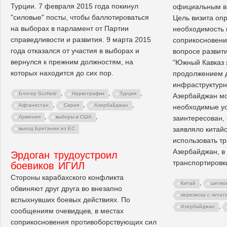
Турции. 7 февраля 2015 года покинул
официальным ви
"силовые" посты, чтобы баллотироваться
Цель визита опр
на выборах в парламент от Партии
необходимость 
справедливости и развития. 9 марта 2015
соприкосновени
года отказался от участия в выборах и
вопросе развит
вернулся к прежним должностям, на
"Южный Кавказ 
которых находится до сих пор.
продолжением д
инфраструктурно
,
,
,
Блогер Scofield
Наркотрафик
Турция
Азербайджан м
,
,
,
Афганистан
Сирия
Азербайджан
необходимые ус
,
,
заинтересован,
Армения
выборы в США
заявляло китайс
выход Британии из ЕС
использовать т
Азербайджан, в 
Эрдоган трудоустроил
транспортировки
боевиков ИГИЛ
Стороны карабахского конфликта
,
Китай
шелко
обвиняют друг друга во внезапно
переписка с читат
вспыхнувших боевых действиях. По
,
Азербайджан
сообщениям очевидцев, в местах
соприкосновения противоборствующих сил