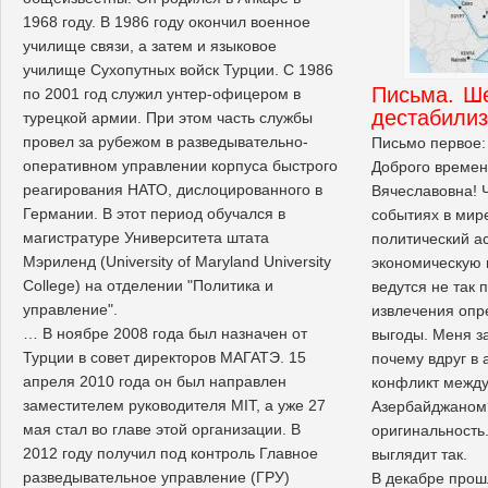
1968 году. В 1986 году окончил военное
училище связи, а затем и языковое
училище Сухопутных войск Турции. С 1986
Письма. Ш
по 2001 год служил унтер-офицером в
дестабилиз
турецкой армии. При этом часть службы
провел за рубежом в разведывательно-
Письмо первое:
оперативном управлении корпуса быстрого
Доброго времени
реагирования НАТО, дислоцированного в
Вячеславовна! Ч
Германии. В этот период обучался в
событиях в мире
магистратуре Университета штата
политический ас
Мэриленд (University of Maryland University
экономическую 
College) на отделении "Политика и
ведутся не так 
управление".
извлечения оп
… В ноябре 2008 года был назначен от
выгоды. Меня з
Турции в совет директоров МАГАТЭ. 15
почему вдруг в
апреля 2010 года он был направлен
конфликт между
заместителем руководителя MIT, а уже 27
Азербайджаном
мая стал во главе этой организации. В
оригинальность
2012 году получил под контроль Главное
выглядит так.
разведывательное управление (ГРУ)
В декабре прош