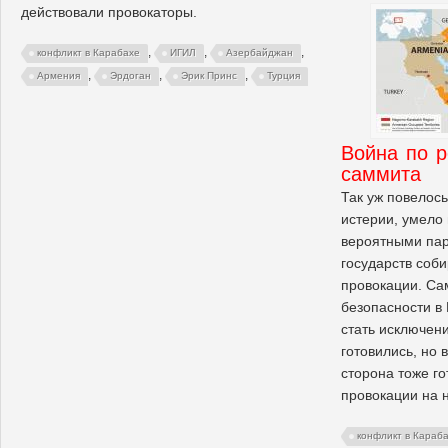
действовали провокаторы.
,
,
,
конфликт в Карабахе
ИГИЛ
Азербайджан
,
,
,
Армения
Эрдоган
Эрик Принс
Турция
Война по р
саммита
Так уж повелось
истерии, умело
вероятными пар
государств соб
провокации. Са
безопасности в
стать исключен
готовились, но 
сторона тоже г
провокации на 
конфликт в Караб