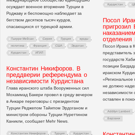
,
Курдистан
Ц
осуждает военное вторжение Турции в
Роджаву и беспомощно наблюдает за
Посол Ира
бегством десятков тысяч курдов,
пригрозил 
спасающихся от турецкой армии.
наказанием
отделения 
,
,
,
,
Тьерри Мейсан
Сирия
Турция
курды
,
,
,
,
Посол Ирака в 
политика
Франция
США
Эрдоган
представитель э
,
Курдистан
ИГИЛ
государств Хаби
позиции Багдад
Константин Никифоров. В
иракском Курдис
преддверии референдума о
«Региональное 
независимости Курдистана
не должно надея
Глава иранского штаба Вооруженных сил
независимости о
Мохаммад Бакери провел в среду вечером
оставлен в поко
в Анкаре переговоры с президентом
Турции Реджепом Тайипом Эрдоганом и
,
Addilyn Lambert
министром обороны Турции Нуреттином
Барзани
Каникли, сообщает Mehr News.
Константи
,
,
,
Константин Никифоров
Турция
Курдистан