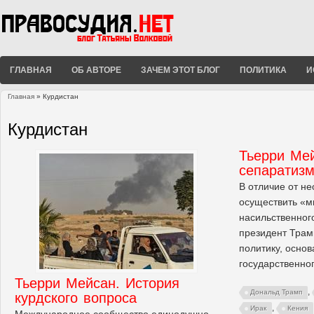
ГЛАВНАЯ
ОБ АВТОРЕ
ЗАЧЕМ ЭТОТ БЛОГ
ПОЛИТИКА
И
Главная
» Курдистан
Вы здесь
Курдистан
Тьерри Мей
сепаратиз
В отличие от н
осуществить «
насильственног
президент Тра
политику, осно
государственног
Тьерри Мейсан. История
,
Дональд Трамп
курдского вопроса
,
Ирак
Кения
Международное сообщество единодушно