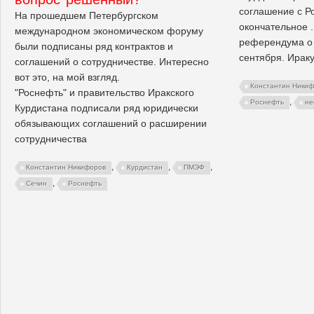
соглашение с Р
На прошедшем Петербургском
окончательное 
международном экономическом форуму
референдума о 
были подписаны ряд контрактов и
сентября. Ираку
соглашений о сотрудничестве. Интересно
вот это, на мой взгляд.
Константин Ники
"Роснефть" и правительство Иракского
,
Роснефть
не
Курдистана подписали ряд юридически
обязывающих соглашений о расширении
сотрудничества
,
,
,
Константин Никифоров
Курдистан
ПМЭФ
,
Сечин
Роснефть