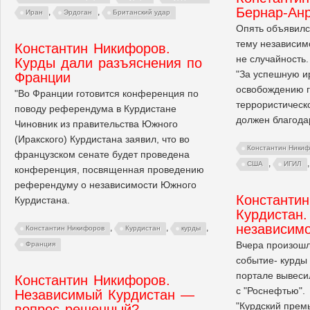
Бернар-Ан
,
,
Иран
Эрдоган
Британский удар
Опять объявилс
тему независим
Константин Никифоров.
не случайность.
Курды дали разъяснения по
"За успешную и
Франции
освобождению г
"Во Франции готовится конференция по
террористическ
поводу референдума в Курдистане
должен благода
Чиновник из правительства Южного
(Иракского) Курдистана заявил, что во
Константин Ники
французском сенате будет проведена
,
США
ИГИЛ
конференция, посвященная проведению
референдуму о независимости Южного
Константи
Курдистана.
Курдистан.
независимо
,
,
,
Константин Никифоров
Курдистан
курды
Вчера произошл
Франция
событие- курды
портале вывеси
Константин Никифоров.
с "Роснефтью".
Независимый Курдистан —
"Курдский премь
вопрос решенный?