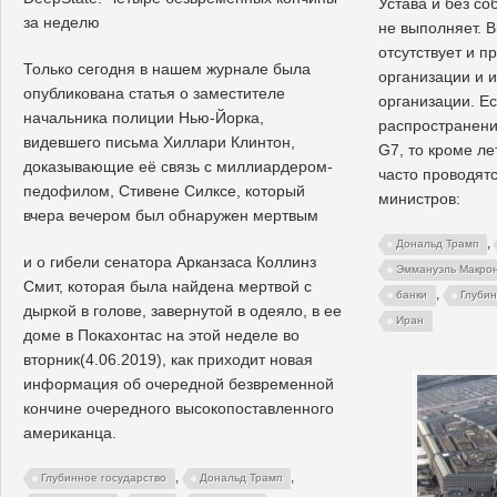
Устава и без со
за неделю
не выполняет. В
отсутствует и п
Только сегодня в нашем журнале была
организации и 
опубликована статья о заместителе
организации. Е
начальника полиции Нью-Йорка,
распространени
видевшего письма Хиллари Клинтон,
G7, то кроме ле
доказывающие её связь с миллиардером-
часто проводят
педофилом, Стивене Силксе, который
министров:
вчера вечером был обнаружен мертвым
,
Дональд Трамп
и о гибели сенатора Арканзаса Коллинз
Эммануэль Макро
Смит, которая была найдена мертвой с
,
банки
Глубин
дыркой в голове, завернутой в одеяло, в ее
Иран
доме в Покахонтас на этой неделе во
вторник(4.06.2019), как приходит новая
информация об очередной безвременной
кончине очередного высокопоставленного
американца.
,
,
Глубинное государство
Дональд Трамп