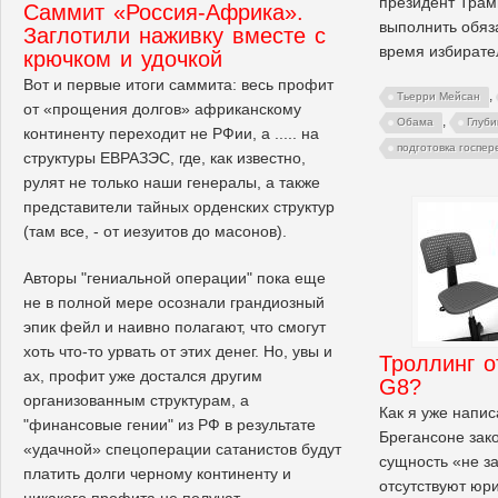
президент Трамп
Саммит «Россия-Африка».
выполнить обяз
Заглотили наживку вместе с
время избирате
крючком и удочкой
Вот и первые итоги саммита: весь профит
,
Тьерри Мейсан
от «прощения долгов» африканскому
,
Обама
Глуби
континенту переходит не РФии, а ..... на
подготовка госпер
структуры ЕВРАЗЭС, где, как известно,
рулят не только наши генералы, а также
представители тайных орденских структур
(там все, - от иезуитов до масонов).
Авторы "гениальной операции" пока еще
не в полной мере осознали грандиозный
эпик фейл и наивно полагают, что смогут
хоть что-то урвать от этих денег. Но, увы и
Троллинг о
ах, профит уже достался другим
G8?
организованным структурам, а
Как я уже напис
"финансовые гении" из РФ в результате
Брегансоне зак
«удачной» спецоперации сатанистов будут
сущность «не за
платить долги черному континенту и
отсутствуют юр
никакого профита не получат.