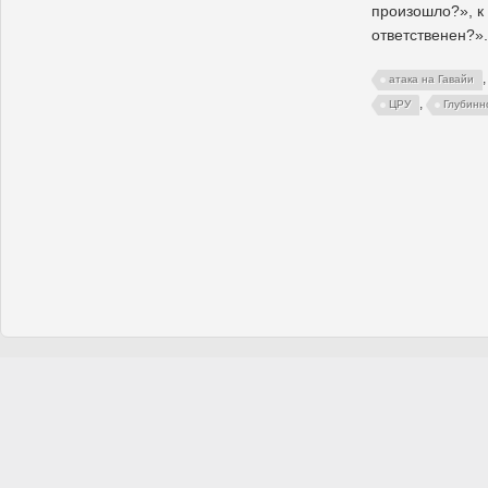
произошло?», к 
ответственен?».
атака на Гавайи
,
ЦРУ
Глубинн