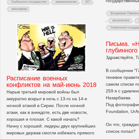
государственны
,
,
,
Глубинное государство
империализм
G7
экономика
Владимир Павлен
,
,
монополии
Глубинное госуда
Письма. «Н
глубинного
Здравствуйте, Т
В сообщении "Г
Расписание военных
теневое правите
конфликтов на май-июнь 2018
самом списке 
259 я с удивле
Нарыв третьей мировой войны был
Назарбаева.
аккуратно вскрыт в ночь с 13-го на 14-е
Под фотографие
ночной атакой в Сирии. После ночной
Foundation, UrAs
атаки, как в анекдоте, есть две новости,
хорошая и плохая. С какой начать?
Он что, граждан
Начну с хорошей: лидеры двух крупнейших
список попал?
мировых держав смогли избежать прямого