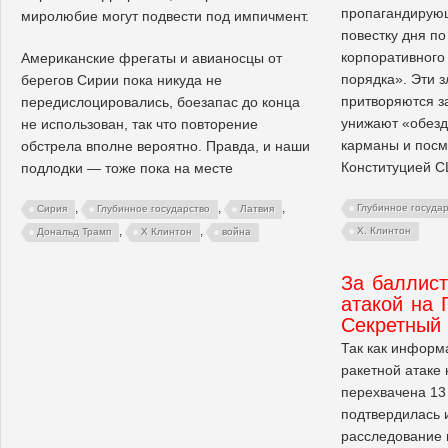
пропагандирующ
миролюбие могут подвести под импичмент.
повестку дня по
корпоративного
Американские фрегаты и авианосцы от
порядка». Эти 
берегов Сирии пока никуда не
притворяются з
передислоцировались, боезапас до конца
унижают «обезд
не использован, так что повторение
карманы и посм
обстрела вполне вероятно. Правда, и наши
Конституцией 
подлодки — тоже пока на месте
,
,
,
Глубинное госуда
Сирия
Глубинное государство
Латвия
,
,
Х. Клинтон
Дональд Трамп
Х Клинтон
война
За баллист
атакой на 
Секретный
Так как информ
ракетной атаке 
перехвачена 13
подтвердилась 
расследование 