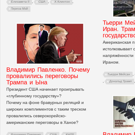
,
,
,
Елизавета II
США
Х Клинтон
Тереза Мэй
Тьерри Мей
Иран. Трам
государств
Американская п
истолковывает 
напряжённости
Ираном.
Владимир Павленко. Почему
,
провалились переговоры
Тьерри Мейсан
Трампа и Ына
,
Дональд Трамп
Президент США начинает проигрывать
«глубинному государству»?
Почему на фоне бравурных реляций и
широких комплиментов с таким треском
провалились северокорейско-
американские переговоры в Ханое?
Владимир 
,
,
,
Владимир Павленко
США
КНДР