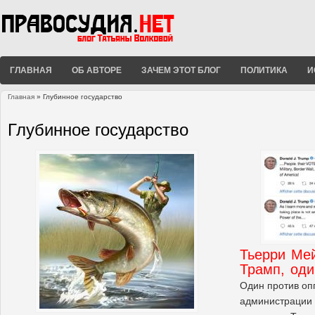
ГЛАВНАЯ
ОБ АВТОРЕ
ЗАЧЕМ ЭТОТ БЛОГ
ПОЛИТИКА
И
Главная
» Глубинное государство
Вы здесь
Глубинное государство
Тьерри Ме
Трамп, оди
Один против оп
администрации 