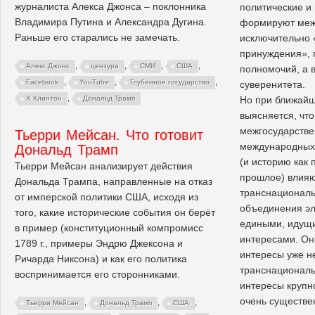
журналиста Алекса Джонса – поклонника
политические и
Владимира Путина и Александра Дугина.
формируют меж
Раньше его старались не замечать.
исключительно 
принуждения», 
,
,
,
,
Алекс Джонс
цензура
СМИ
США
полномочий, а 
,
,
,
Facebook
YouTube
Глубинное государство
суверенитета.
,
Но при ближай
Х Клинтон
Дональд Трамп
выясняется, что
межгосударстве
Тьерри Мейсан. Что готовит
международных 
Дональд Трамп
(и историю как 
Тьерри Мейсан анализирует действия
прошлое) влияю
Дональда Трампа, направленные на отказ
транснациональ
от имперской политики США, исходя из
объединения эл
того, какие исторические события он берёт
едиными, идущи
в пример (конституционный компромисс
интересами. Он
1789 г., примеры Эндрю Джексона и
интересы уже не
Ричарда Никсона) и как его политика
транснациональ
воспринимается его сторонниками.
интересы крупн
очень существе
,
,
,
Тьерри Мейсан
Дональд Трамп
США