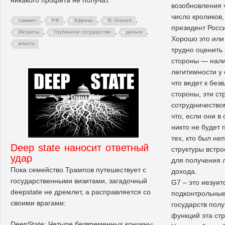
возобновления 
число кроликов,
,
,
,
,
саммит
РФ
Африка
R. Gravett
президент Росси
,
,
,
Иезуиты
Глубинное государство
деньги
Хорошо это или 
власть
трудно оценить
стороны — нали
легитимности у 
что ведет к безв
стороны, эти ст
сотрудничество
что, если они в
никто не будет 
тех, кто был не
Deep state наносит ответный
структуры встро
удар
для получения 
Пока семейство Трампов путешествует с
дохода.
государственными визитами, загадочный
G7 – это иезуитс
deepstate не дремлет, а расправляется со
подконтрольные
своими врагами:
государств полу
функций эта ст
DeepState: Четыре безвременных кончины