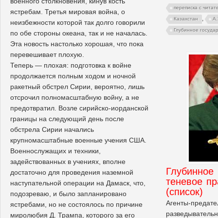
военного столкновения, кинув кость
переписка с читат
ястребам. Третья мировая война, о
,
Казахстан
А
неизбежности которой так долго говорили
Глубинное госуда
по обе стороны океана, так и не началась.
Эта новость настолько хорошая, что пока
перевешивает плохую.
Теперь — плохая: подготовка к войне
продолжается полным ходом и ночной
ракетный обстрел Сирии, вероятно, лишь
отсрочил полномасштабную войну, а не
предотвратил. Возле сирийско-иорданской
границы на следующий день после
обстрела Сирии начались
крупномасштабные военные учения США.
Военнослужащих и техники,
задействованных в учениях, вполне
Глубинное 
достаточно для проведения наземной
теневое п
наступательной операции на Дамаск, что,
(список)
подозреваю, и было запланировано
Агенты-предате
ястребами, но не состоялось по причине
разведывательно
миролюбия Д. Трампа, которого за его