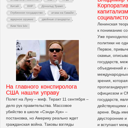
Корпорати
,
,
,
Китай
КНР
Дональд Трамп
капитализм
,
,
Глубинное государство
атака на Гавайи
социалист
,
,
ядерное оружие
двойные стандарты
Ленинская теор
Ким Чен Ын
к пониманию со
Уже приходилось
политики не одн
Первое, привыч
скамьи, описыва
государств, ме
объединений и 
международных 
зрения, которая
На главного конспиролога
пропагандирует
США нашли управу
официозом и СМ
Полет на Луну – миф. Теракт 11 сентября –
государств, яв
дело рук правительства. Массовое
действующими 
убийство в школе «Сэнди-Хук» –
арене. Ведь им
постановка, но Америку реально ждет
двусторонние и
гражданская война. Таковы взгляды
и вступают меж