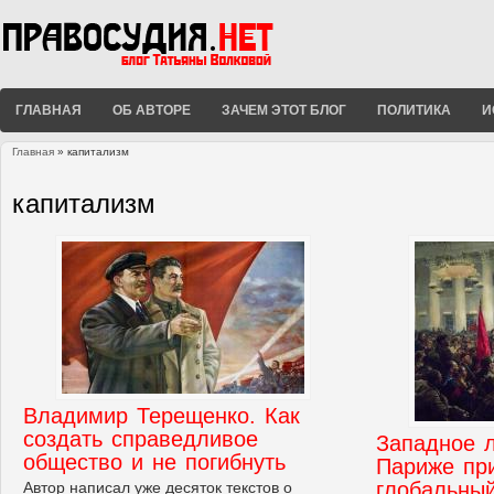
ГЛАВНАЯ
ОБ АВТОРЕ
ЗАЧЕМ ЭТОТ БЛОГ
ПОЛИТИКА
И
Главная
» капитализм
Вы здесь
капитализм
Владимир Терещенко. Как
создать справедливое
Западное 
общество и не погибнуть
Париже пр
глобальный
Автор написал уже десяток текстов о