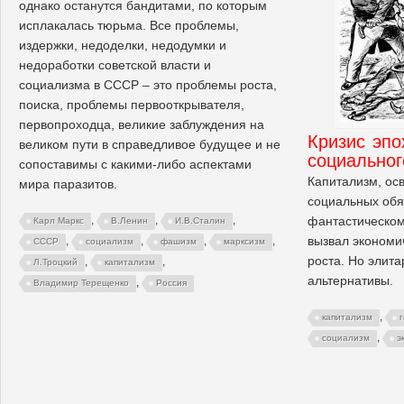
однако останутся бандитами, по которым
исплакалась тюрьма. Все проблемы,
издержки, недоделки, недодумки и
недоработки советской власти и
социализма в СССР – это проблемы роста,
поиска, проблемы первооткрывателя,
первопроходца, великие заблуждения на
Кризис эп
великом пути в справедливое будущее и не
социальног
сопоставимы с какими-либо аспектами
Капитализм, ос
мира паразитов.
социальных обяз
фантастическом
,
,
,
Карл Маркс
В.Ленин
И.В.Сталин
вызвал экономич
,
,
,
,
СССР
социализм
фашизм
марксизм
роста. Но элита
,
,
Л.Троцкий
капитализм
альтернативы.
,
Владимир Терещенко
Россия
,
капитализм
,
социализм
э