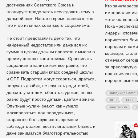
достижениях Советского Союза и
Кто заинтересо
планирует продолжать исследовать тему в
империалистиче
дальнейшем. Настало время написать кое-
«отечественный
что и об изъянах советского социализма.
Пока «респекта
лидеры, отсвечи
Не стоит представлять дело так, что
парижского Вечн
найденный недостаток или даже вся их
народам и сами
сумма в целом должны привести к мысли о
кошмара, столе
преимуществах капитализма. Сравнивать
отмечают сегод
социализм и капитализм все равно, что
за пресловутую
сравнивать старший класс средней школы
права-человека,
и ОПГ. Подростки могут ссориться, драться,
передел рынков
получать двойки, не слушать родителей,
дерзить учителям, сбегать с уроков, но все
Владимир Павлен
равно будут просто детьми, цветами жизни.
,
ВОВ
СССР
Опытные жулики знают, как «умело
,
капитализм
маскироваться под порядочных»,
стараются большую часть времени
соблюдать закон, вести легальный бизнес и
даже заниматься благотворительностью,