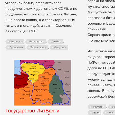
сорока на хвост
уговорили батьку оформить себя
мучительное вы
продолжателем и держателем ССРБ, а не
Мишустина было
подумали, что она вошла потом в ЛитБел,
рассказом батьк
и не просто вошла, а с территориальным
Берлина и Варш
титулом и столицей, а там — Смоленск!
причинами.
Как столица ССРБ!
Сорока прилетал
что она мне по
,
,
,
Смоленск
Белоруссия
ЛитБел
,
,
Лукашенко
Тихановская
Мишустин
Что читают-таки
лица заинтерес
ПэЖе», который
долги по ОТП А
предупредил: «
куражиться да н
понавешивать, я
записал Белару
российской Дем
,
Мишустин
Бе
Государство ЛитБел и
,
Сирия
Тихан