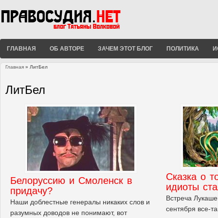
ГЛАВНАЯ
ОБ АВТОРЕ
ЗАЧЕМ ЭТОТ БЛОГ
ПОЛИТИКА
И
Главная
» ЛитБел
Вы здесь
ЛитБел
Сказка о т
Белоруссию и Смоленск в
идиоты ст
придачу?
Встреча Лукаше
Наши доблестные генералы никаких слов и
сентября все-та
разумных доводов не понимают, вот