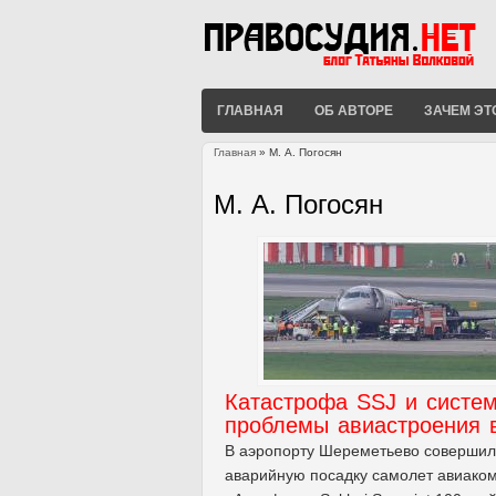
ГЛАВНАЯ
ОБ АВТОРЕ
ЗАЧЕМ ЭТ
Главная
» М. А. Погосян
Вы здесь
М. А. Погосян
Катастрофа SSJ и систе
проблемы авиастроения 
В аэропорту Шереметьево совершил
аварийную посадку самолет авиако