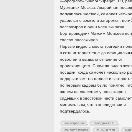
«Аэрофлот» Sukhoi Superjet 100, ре
Мурманск-Москва. Аварийная посад
получилась жесткой, самолет четыр
ударился о землю и загорелся, поги
пассажиров и один член экипажа.
Бортпроводник Максим Моисеев пог
спасая пассажиров.
Первые видео с места трагедии поя
в сети интернет еще до официальны
новостей и вызвали отчаяние от
происходящего. Сначала видео жест
посадки, когда самолет несколько ра
подпрыгивает на полосе и загораетс
по первым кадрам было понятно, чт
шансы на спасение у пассажиров,
сидевших в хвостовой части самолет
минимальны, что в последствии и
подтвердилось.
,
,
авиастроение
Суперджет-100
,
,
авиакатастрофа
М. А. Погосян
Бои