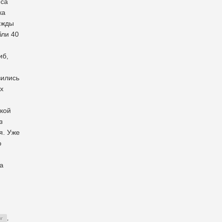
йса
ка
ежды
бли 40
иб,
вились
х
кой
з
я. Уже
о
а
,
нг