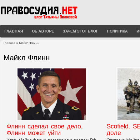
ГЛАВНАЯ
ОБ АВТОРЕ
ЗАЧЕМ ЭТОТ БЛОГ
ПОЛИТИКА
И
Главная
» Майкл Флинн
Вы здесь
Майкл Флинн
Флинн сделал свое дело,
Scofield. 
Флинн может уйти
доле
Итак, Майкл Флинн поговорил с послом РФ
Отставке Майкл