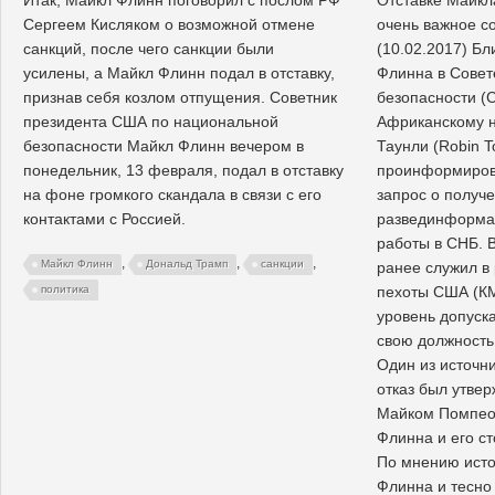
Сергеем Кисляком о возможной отмене
очень важное с
санкций, после чего санкции были
(10.02.2017) Б
усилены, а Майкл Флинн подал в отставку,
Флинна в Совет
признав себя козлом отпущения. Советник
безопасности (
президента США по национальной
Африканскому 
безопасности Майкл Флинн вечером в
Таунли (Robin T
понедельник, 13 февраля, подал в отставку
проинформирова
на фоне громкого скандала в связи с его
запрос о получе
контактами с Россией.
развединформац
работы в СНБ. В
,
,
,
Майкл Флинн
Дональд Трамп
санкции
ранее служил в
пехоты США (КМ
политика
уровень допуск
свою должность
Один из источни
отказ был утве
Майком Помпео,
Флинна и его ст
По мнению исто
Флинна и тесно