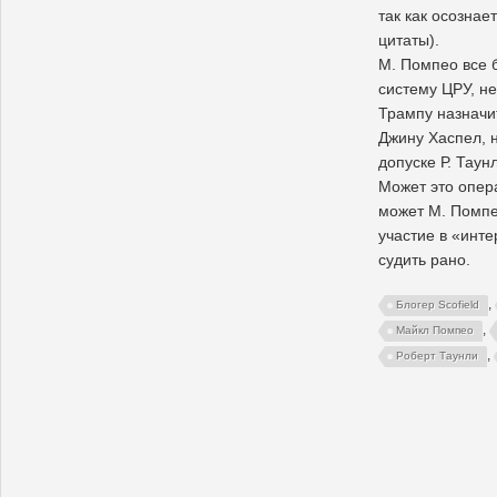
так как осознае
цитаты).
М. Помпео все 
систему ЦРУ, не
Трампу назначи
Джину Хаспел, н
допуске Р. Таун
Может это опер
может М. Помпе
участие в «инт
судить рано.
,
Блогер Scofield
,
Майкл Помпео
,
Роберт Таунли