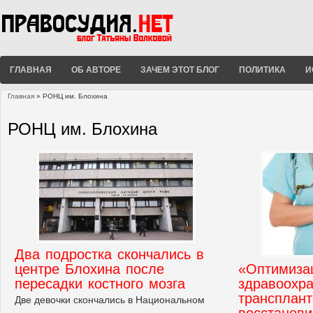
ГЛАВНАЯ
ОБ АВТОРЕ
ЗАЧЕМ ЭТОТ БЛОГ
ПОЛИТИКА
И
Главная
» РОНЦ им. Блохина
Вы здесь
РОНЦ им. Блохина
Два подростка скончались в
центре Блохина после
«Оптимиза
пересадки костного мозга
здравоохра
трансплант
Две девочки скончались в Национальном
восстанови