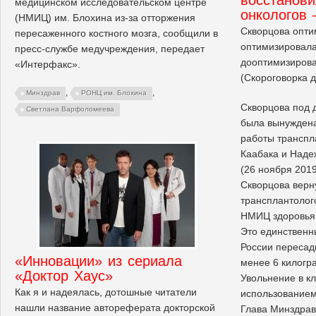
медицинском исследовательском центре
онкологов 
(НМИЦ) им. Блохина из-за отторжения
Скворцова опт
пересаженного костного мозга, сообщили в
оптимизировала
пресс-службе медучреждения, передает
дооптимизирова
«Интерфакс».
(Скороговорка 
,
,
Минздрав
РОНЦ им. Блохина
Скворцова под 
Светлана Варфоломеева
была вынуждена
работы транспл
Каабака и Наде
(26 ноября 2019
Скворцова верн
трансплантолог
НМИЦ здоровья
Это единственн
России пересад
«Инновации» из сериала
менее 6 килогр
«Доктор Хаус»
Увольнение в к
Как я и надеялась, дотошные читатели
использованием
нашли название автореферата докторской
Глава Минздрав