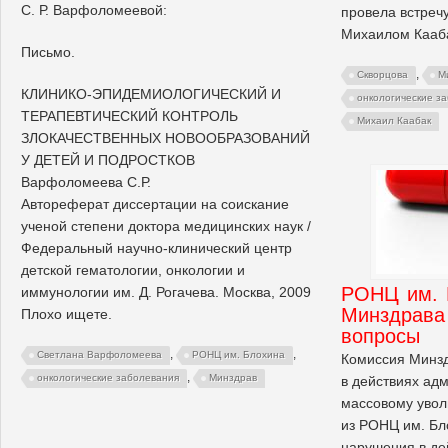
С. Р. Варфоломеевой:
провела встреч
Михаилом Кааб
Письмо.
,
Скворцова
М
КЛИНИКО-ЭПИДЕМИОЛОГИЧЕСКИЙ И
онкологические з
ТЕРАПЕВТИЧЕСКИЙ КОНТРОЛЬ
Михаил Каабак
ЗЛОКАЧЕСТВЕННЫХ НОВООБРАЗОВАНИЙ
У ДЕТЕЙ И ПОДРОСТКОВ
Варфоломеева С.Р.
Автореферат диссертации на соискание
ученой степени доктора медицинских наук /
Федеральный научно-клинический центр
детской гематологии, онкологии и
РОНЦ им. 
иммунологии им. Д. Рогачева. Москва, 2009
Минздрава
Плохо ищете.
вопросы
,
,
Светлана Варфоломеева
РОНЦ им. Блохина
Комиссия Минз
,
онкологические заболевания
Минздрав
в действиях ад
массовому увол
из РОНЦ им. Бл
нарушения в де