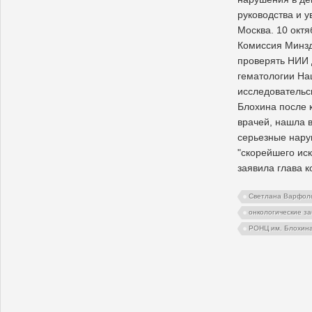
руководства и у
Москва. 10 окт
Комиссия Минзд
проверять НИИ 
гематологии На
исследовательс
Блохина после 
врачей, нашла в
серьезные нар
"скорейшего ис
заявила глава 
Светлана Варфол
онкологические з
РОНЦ им. Блохин