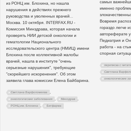
самых важнейши
из РОНЦ им. Блохина, но нашла
именно пробле
нарушения в действиях прежнего
злокачественны
руководства и уволенных врачей...
Вовремя распоз
Москва. 10 октября. INTERFAX.RU -
гораздо легче и
Комиссия Минздрава, которая начала
автореферате у
проверять НИИ детской онкологии и
Педиатрия и Онк
гематологии Национального
работа - на сты
исследовательского центра (НМИЦ) имени
спорная ситуац
Блохина после коллективной жалобы
врачей, нашла в институте "очень
переписка с читат
серьезные нарушения", требующие
Светлана Варфол
"скорейшего искоренения". Об этом
онкологические з
заявила глава комиссии Елена Байбарина.
,
Светлана Варфоломеева
,
,
онкологические заболевания
Минздрав
,
РОНЦ им. Блохина
Бигфарма