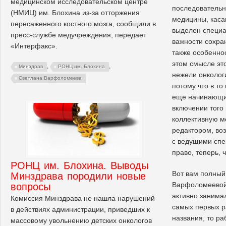
медицинском исследовательском центре
последовательн
(НМИЦ) им. Блохина из-за отторжения
медицины, каса
пересаженного костного мозга, сообщили в
выделен специа
пресс-службе медучреждения, передает
важности сохра
«Интерфакс».
также особенно
этом смысле эт
,
,
Минздрав
РОНЦ им. Блохина
нежели онкологи
Светлана Варфоломеева
потому что в то
еще начинающи
включении того 
коллективную 
редактором, во
с ведущими спе
право, теперь, 
РОНЦ им. Блохина. Выводы
Вот вам полный
Минздрава породили новые
Варфоломеевой, 
вопросы
активно занима
Комиссия Минздрава не нашла нарушений
самых первых ра
в действиях администрации, приведших к
названия, то р
массовому увольнению детских онкологов