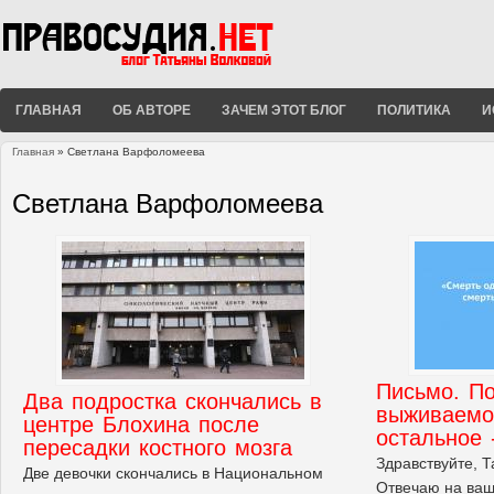
ГЛАВНАЯ
ОБ АВТОРЕ
ЗАЧЕМ ЭТОТ БЛОГ
ПОЛИТИКА
И
Главная
» Светлана Варфоломеева
Вы здесь
Светлана Варфоломеева
Письмо. По
Два подростка скончались в
выживаемос
центре Блохина после
остальное 
пересадки костного мозга
Здравствуйте, Т
Две девочки скончались в Национальном
Отвечаю на ваш