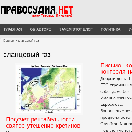
ГЛАВНАЯ
ОБ АВТОРЕ
ЗАЧЕМ ЭТОТ БЛОГ
ПОЛИТИКА
И
Главная
» сланцевый газ
Вы здесь
сланцевый газ
Письмо. К
контроля 
Добрый день, Т
ГТС Украины им
себе, даже без г
Именно узлы уч
Евросоюза.
Заполнение же (
предполагается
Подсчет рентабельности —
Gas (Non Natura
святое утешение кретинов
Под это уже гот