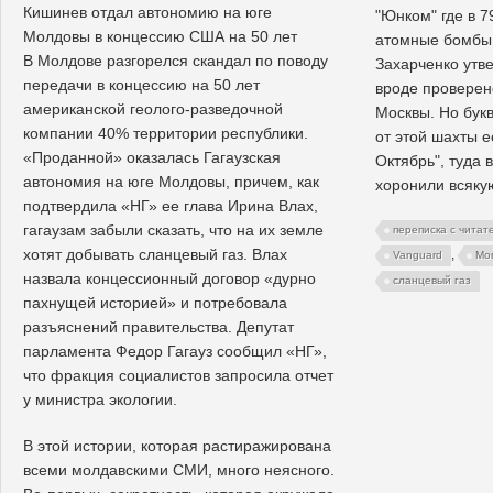
Кишинев отдал автономию на юге
"Юнком" где в 7
Молдовы в концессию США на 50 лет
атомные бомбы
В Молдове разгорелся скандал по поводу
Захарченко утве
передачи в концессию на 50 лет
вроде проверен
американской геолого-разведочной
Москвы. Но букв
компании 40% территории республики.
от этой шахты е
«Проданной» оказалась Гагаузская
Октябрь", туда 
автономия на юге Молдовы, причем, как
хоронили всяку
подтвердила «НГ» ее глава Ирина Влах,
гагаузам забыли сказать, что на их земле
переписка с читат
хотят добывать сланцевый газ. Влах
,
Vanguard
Mo
назвала концессионный договор «дурно
сланцевый газ
пахнущей историей» и потребовала
разъяснений правительства. Депутат
парламента Федор Гагауз сообщил «НГ»,
что фракция социалистов запросила отчет
у министра экологии.
В этой истории, которая растиражирована
всеми молдавскими СМИ, много неясного.