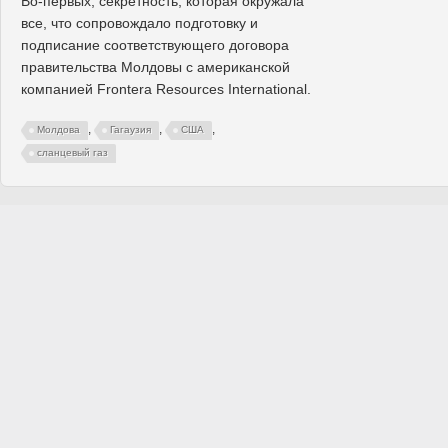
Во-первых, секретность, которая окружала
все, что сопровождало подготовку и
подписание соответствующего договора
правительства Молдовы с американской
компанией Frontera Resources International.
,
,
,
Молдова
Гагаузия
США
сланцевый газ