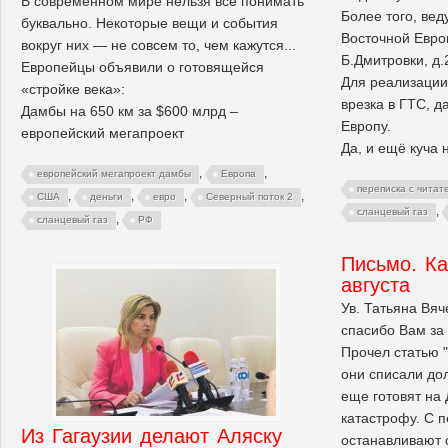
В современном мире нельзя все понимать
Более того, вед
буквально. Некоторые вещи и события
Восточной Евро
вокруг них — не совсем то, чем кажутся...
Б.Дмитровки, д.
Европейцы объявили о готовящейся
Для реализации
«стройке века»:
врезка в ГТС, д
Дамбы на 650 км за $600 млрд –
Европу.
европейский мегапроект
Да, и ещё куча 
,
,
европейский мегапроект дамбы
Европа
переписка с читат
,
,
,
,
США
деньги
евро
Северный поток 2
,
сланцевый газ
,
сланцевый газ
РФ
Письмо. Ка
августа
Ув. Татьяна Вя
спасибо Вам за 
Прочел статью 
они списали дол
еще готовят на
катастрофу. С п
Из Гагаузии делают Аляску
останавливают 