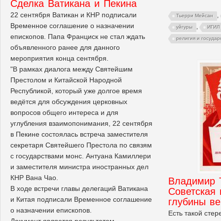
Сделка Ватикана и Пекина
22 сентября Ватикан и КНР подписали
,
Тьерри Мейсан
Временное соглашение о назначении
,
уйгуры
ИГИЛ
епископов. Папа Франциск не стал ждать
религия и государ
объявленного ранее для данного
мероприятия конца сентября.
"В рамках диалога между Святейшим
Престолом и Китайской Народной
Республикой, который уже долгое время
ведётся для обсуждения церковных
вопросов общего интереса и для
углубления взаимопонимания, 22 сентября
в Пекине состоялась встреча заместителя
секретаря Святейшего Престола по связям
с государствами монс. Антуана Камиллери
и заместителя министра иностранных дел
КНР Вана Чао.
Владимир 
В ходе встречи главы делегаций Ватикана
Советская 
и Китая подписали Временное соглашение
глубины ве
о назначении епископов.
Есть такой стер
Документ является результатом