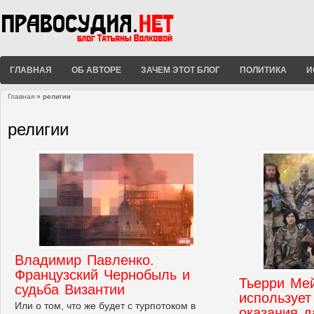
ГЛАВНАЯ
ОБ АВТОРЕ
ЗАЧЕМ ЭТОТ БЛОГ
ПОЛИТИКА
И
Главная
» религии
Вы здесь
религии
Владимир Павленко.
Французский Чернобыль и
Тьерри Ме
судьба Византии
использует
Или о том, что же будет с турпотоком в
оказания д