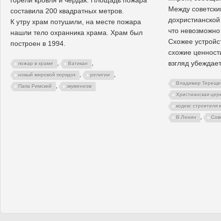
Между советски
составила 200 квадратных метров.
дохристианской
К утру храм потушили, на месте пожара
что невозможно
нашли тело охранника храма. Храм был
Схожее устройс
построен в 1994.
схожие ценност
взгляд убеждает
,
,
пожар в храме
Ватикан
,
,
новый мировой порядок
религии
Владимир Тереще
,
Папа Римский
экуменизм
Христианская цер
кодекс строителя
,
В.Ленин
Сов