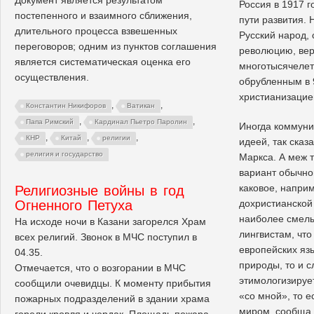
Россия в 1917 г
постепенного и взаимного сближения,
пути развития.
длительного процесса взвешенных
Русский народ,
переговоров; одним из пунктов соглашения
революцию, вер
является систематическая оценка его
многотысячелет
осуществления.
обрубленным в 
христианизацие
,
,
Константин Никифоров
Ватикан
,
,
Папа Римский
Кардинал Пьетро Паролин
Иногда коммуни
,
,
,
КНР
Китай
религии
идеей, так сказ
религия и государство
Маркса. А меж 
вариант обычно
каковое, напри
Религиозные войны в год
Огненного Петуха
дохристианской 
наиболее смел
На исходе ночи в Казани загорелся Храм
лингвистам, что
всех религий. Звонок в МЧС поступил в
европейских яз
04.35.
природы, то и 
Отмечается, что о возгорании в МЧС
этимологизирует
сообщили очевидцы. К моменту прибытия
«со мной», то е
пожарных подразделений в здании храма
миром, сообща.
горели кровля и чердак. Площадь пожара