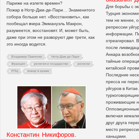
Париже на излете времен?
Для борьбы с э
Пожар в Нотр-Дам-де-Пари… Знаменитого
Турция экономи
собора больше нет. «Восстановить», как
тем не менее, 
пообещал вчера Эммануэль Макрон,
репрессии уйгу
разумеется, восстановят. И, может быть,
информации. Пе
даже при этом не разворуют две трети, как
отреагировал. В
это иногда водится.
после ликвидац
Анкара возобно
,
,
Владимир Павленко
Нотр-Дам де Пари
тайные операции
,
,
,
Франция
религия и государство
религии
китайской пров
,
РПЦ
пожар в храме
Последние неск
пресса не пере
уйгуров в Китае
туркоговорящие
проживающие на
Оппозиционные 
включая кемали
друг друга пер
место репрессии
Константин Никифоров.
ханьцами.