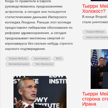
Когда-то правители в Европе
Тьерри Мей
руководствовались предсказаниями
Холокост?
астрологов, а сегодня они пользуются
В конце Второй
статистическими данными Имперского
стали уничтожат
колледжа Лондона. Раньше этот колледж
предоставлял либералам обоснования по
,
Тьерри Мейсан
реформе здравоохранения, а сегодня
нацистская Герма
предсказывает миллионы смертей от
коронавируса без сколько-нибудь строгого
научного подтверждения.
,
,
,
Тьерри Мейсан
коронавирус
ВОЗ
,
Великобритания
Нил Фергюсон
Тьерри Мей
сторона о
Ирана