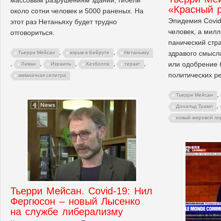
«Красный 
около сотни человек и 5000 раненых. На
Эпидемия Covid
этот раз Нетаньяху будет трудно
человек, а мил
отговориться.
панический стр
,
,
здравого смысла
Тьерри Мейсан
взрыв в Бейруте
Нетаньяху
или одобрение
,
,
,
,
,
Ливан
Израиль
Хезболла
теракт
политических р
аммиачная селитра
,
Тьерри Мейсан
,
Дональд Трамп
новый мировой по
Тьерри Мейсан. Covid-19: Нил
Фергюсон – новый Лысенко
на службе либерализму