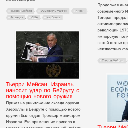
Продолжая анал
,
,
,
современного Ир
Тьерри Мейсан
Эммануэль Макрон
Ливан
Тегеран предал
,
,
Франция
США
Хезболла
антиимпериали
революции 1979 
имперскую полит
в этой статье п
неизвестных фа
,
Тьерри Мейсан
Тьерри Мейсан. Израиль
наносит удар по Бейруту с
помощью нового оружия
Приказ на уничтожение склада оружия
Хезболлы в Бейруте с помощью нового
оружия был отдан Премьер-министром
Израиля. Его применение привело к
Тьерри Мей
массовым разрушениям зданий, гибели