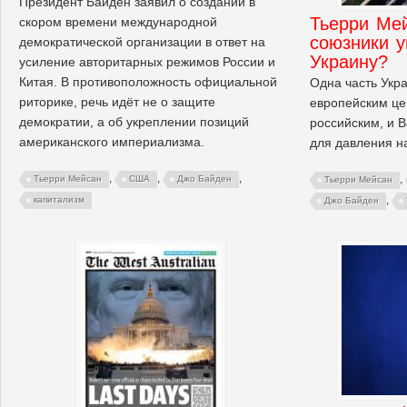
Президент Байден заявил о создании в
Тьерри Ме
скором времени международной
союзники у
демократической организации в ответ на
Украину?
усиление авторитарных режимов России и
Китая. В противоположность официальной
Одна часть Укр
риторике, речь идёт не о защите
европейским це
демократии, а об укреплении позиций
российским, и В
американского империализма.
для давления н
,
,
,
,
Тьерри Мейсан
США
Джо Байден
Тьерри Мейсан
,
капитализм
Джо Байден