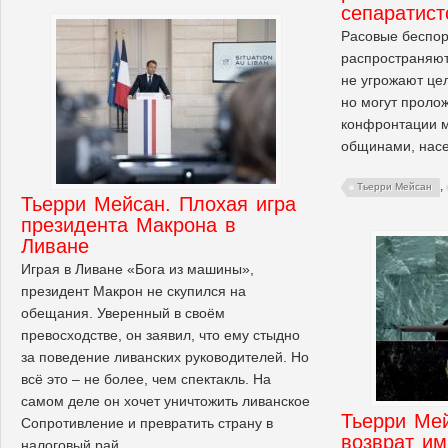
сепаратист
Расовые беспор
распространяют
не угрожают цел
но могут пролож
конфронтации 
общинами, нас
,
Тьерри Мейсан
Тьерри Мейсан. Плохая игра
президента Макрона в
Ливане
Играя в Ливане «Бога из машины»,
президент Макрон не скупился на
обещания. Уверенный в своём
превосходстве, он заявил, что ему стыдно
за поведение ливанских руководителей. Но
всё это – не более, чем спектакль. На
самом деле он хочет уничтожить ливанское
Тьерри Мей
Сопротивление и превратить страну в
возврат им
налоговый рай.