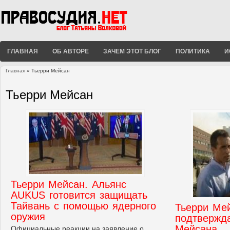
ГЛАВНАЯ
ОБ АВТОРЕ
ЗАЧЕМ ЭТОТ БЛОГ
ПОЛИТИКА
И
Главная
» Тьерри Мейсан
Вы здесь
Тьерри Мейсан
Тьерри Мейсан. Альянс
AUKUS готовится защищать
Тайвань с помощью ядерного
Тьерри Мей
оружия
подтвержда
Мейсана
Официальные реакции на заявление о