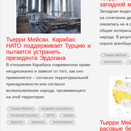
западной 
Западная модел
на сочетании д
оказалась не в 
общие интересы
народа. В резул
Тьерри Мейсан. Карабах:
пороге всеобще
НАТО поддерживает Турцию и
пытается устранить
,
Тьерри Мейсан
президента Эрдогана
,
капитализм
В отношении Карабаха современное право
неоднозначно и зависит от того, как оно
применяется – согласно территориальной
принадлежности или согласно
волеизъявлению народа, проживающего
на этой территории.
,
,
Тьерри Мейсан
конфликт в Карабахе
,
,
,
Нагорный Карабах
НАТО
Турция
Тьерри Ме
,
,
Эрдоган
Армения
Азербайджан
расовые бе