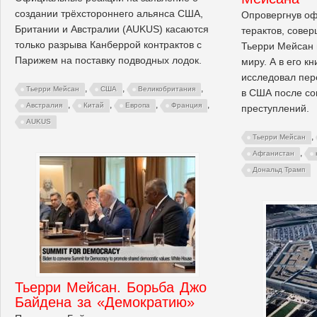
создании трёхстороннего альянса США,
Опровергнув о
Британии и Австралии (AUKUS) касаются
терактов, сове
только разрыва Канберрой контрактов с
Тьерри Мейсан 
Парижем на поставку подводных лодок.
миру. А в его кн
исследовал пер
,
,
,
Тьерри Мейсан
США
Великобритания
в США после со
,
,
,
,
Австралия
Китай
Европа
Франция
преступлений.
AUKUS
,
Тьерри Мейсан
,
Афганистан
Дональд Трамп
Тьерри Мейсан. Борьба Джо
Байдена за «Демократию»