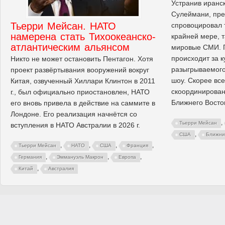
Устранив иранс
Сулеймани, пре
Тьерри Мейсан. НАТО
спровоцировал 
намерена стать Тихоокеанско-
крайней мере, т
атлантическим альянсом
мировые СМИ. П
происходит за к
Никто не может остановить Пентагон. Хотя
разыгрываемог
проект развёртывания вооружений вокруг
шоу. Скорее все
Китая, озвученный Хиллари Клинтон в 2011
скоординирован
г., был официально приостановлен, НАТО
Ближнего Восто
его вновь привела в действие на саммите в
Лондоне. Его реализация начнётся со
,
Тьерри Мейсан
вступления в НАТО Австралии в 2026 г.
,
США
Ближни
,
,
,
,
Тьерри Мейсан
НАТО
США
Франция
,
,
,
Германия
Эммануэль Макрон
Европа
,
Китай
Австралия