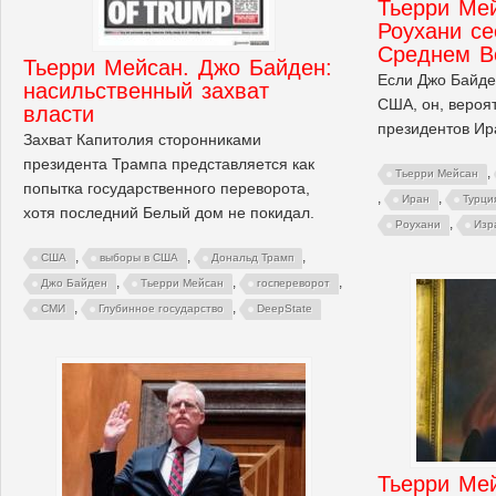
Тьерри Ме
Роухани се
Среднем В
Тьерри Мейсан. Джо Байден:
Если Джо Байде
насильственный захват
США, он, вероя
власти
президентов Ир
Захват Капитолия сторонниками
президента Трампа представляется как
,
Тьерри Мейсан
попытка государственного переворота,
,
,
Иран
Турци
хотя последний Белый дом не покидал.
,
Роухани
Изр
,
,
,
США
выборы в США
Дональд Трамп
,
,
,
Джо Байден
Тьерри Мейсан
госпереворот
,
,
СМИ
Глубинное государство
DeepState
Тьерри Мей