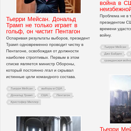
война в С
неизбежно
Проблема не в т
Тьерри Мейсан. Дональд
президентом США
Трамп не только играет в
времени удастс
гольф, он чистит Пентагон
войну.
Оспаривая результаты выборов, президент
Трамп одновременно проводит чистку в
,
Тьерри Мейсан
Пентагоне, освобождая от должности
,
Джо Байден
наиболее строптивых. Первым в этом
гражданская войн
списке является министр Обороны,
который постоянно лгал и скрывал
истинные цели командного состава.
,
,
Тьерри Мейсан
выборы в США
,
,
,
Дональд Трамп
США
Пентагон
Кристофер Миллер
Тьерри Мей