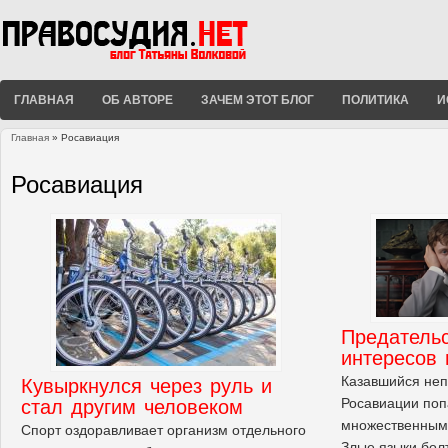
ГЛАВНАЯ
ОБ АВТОРЕ
ЗАЧЕМ ЭТОТ БЛОГ
ПОЛИТИКА
И
Главная
» Росавиация
Вы здесь
Росавиация
Предатель
интересов
Казавшийся не
Кувыркнулся через руль и
Росавиации поп
стал другим человеком
множественным
Спорт оздоравливает организм отдельного
Злые языки бол