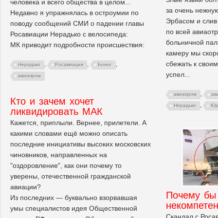
человека и всего общества в целом...
за очень нежну
Недавно я упражнялась в остроумии по
Эрбасом и слив
поводу сообщений СМИ о падении главы
по всей авиаот
Росавиации Нерадько с велосипеда:
больничной па
МК приводит подробности происшествия:
камеру мы скор
сбежать к свои
,
,
,
Нерадько
Росавиация
Боинг
успел...
авиапром
,
авиапром
ав
Кто и зачем хочет
,
Нерадько
Юр
ликвидировать МАК
Кажется, приплыли. Вернее, прилетели. А
какими словами ещё можно описать
последние инициативы высоких московских
чиновников, направленных на
"оздоровление", как они почему то
уверены, отечественной гражданской
авиации?
Почему бы 
Из последних — буквально взорвавшая
некомпетен
умы специалистов идея Общественной
Скандал с Роса