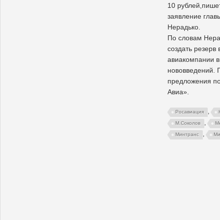
10 рублей,пише
заявление глав
Нерадько.
По словам Нера
создать резерв 
авиакомпании в
нововведений. 
предложения по
Авиа».
,
Росавиация
,
М.Соколов
М
,
Минтранс
Ми