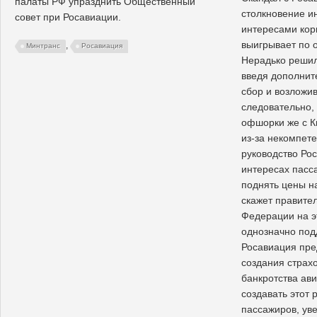
палаты РФ упразднить Общественный
столкновение ин
совет при Росавиации.
интересами кор
выигрывает по о
,
Минтранс
Росавиация
Нерадько решил
введя дополнит
сбор и возложив
следовательно,
офшорки же с Ки
из-за некомпет
руководство Ро
интересах пасс
поднять цены н
скажет правите
Федерации на э
однозначно под
Росавиация пре
создания страхо
банкротства ав
создавать этот 
пассажиров, ув